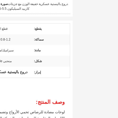
دروع باليستية عسكرية خفيفة الوزن مع جزيئات
صورة ك
كاربيد السيليكون 5.5-7.5 باوند
يقطع:
قطع ال
سماكة:
0.8-1.2 بوصة
مادة:
سيراميك/
شكل:
منحنى SIngle
دروع باليستية عسك
إبراز:
وصف المنتج:
لوحات مضادة للرصاص تحمي الأرواح وتضمن