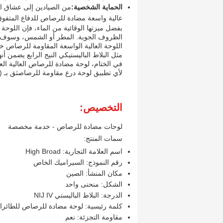
الحماية الشخصية:
من الصيادين إلى عشاق ا
عالية واسعة مضادة للرصاص للدفاع المتفوق ض
بفضل ميزتها الوقائية من الماء، فإن اللوح
الظروف الجوية. المطر أو الشمس، وسوف تو
اللوحة العالية الواسعة المقاومة للرصاص خفيف
مثل البلاط الباليستيكي النيج الرابع يضمن أن
في الختام، لوحة مضادة للرصاص العالية ال
لأي تطبيق لوحة درع مقاومة للرصاصثق بـ (ها
التخصيص:
لوحات مضادة للرصاص - خدمة مخصصة
سمات المنتج:
اسم العلامة التجارية: High Broad
رقم النموذج: السيراميك الخاص
مكان المنشأ: الصين
الشكل: منحنى واحد
الدرجة: البلاط الباليستي NIJ IV
كلمة رئيسية: لوحة مضادة للرصاص للطائرا
مقاومة التجزئة: نعم