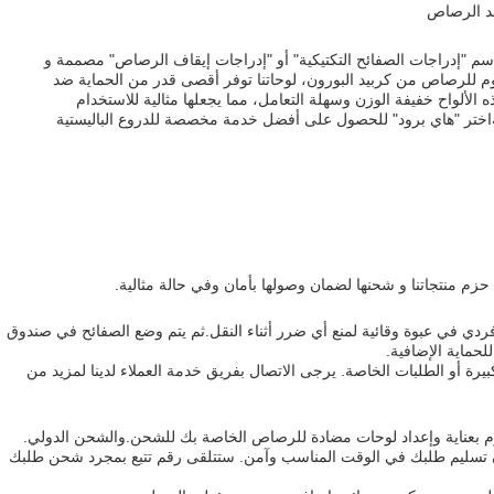
ضد الرصاص
باسم "إدراجات الصفائح التكتيكية" أو "إدراجات إيقاف الرصاص" مصممة و
وم للرصاص من كربيد البورون، لوحاتنا توفر أقصى قدر من الحماية ضد
الألواح خفيفة الوزن وسهلة التعامل، مما يجعلها مثالية للاستخدام
يةاختر "هاي برود" للحصول على أفضل خدمة مخصصة للدروع الباليستية
 منتجاتنا و شحنها لضمان وصولها بأمان وفي حالة مثالية.
 في عبوة وقائية لمنع أي ضرر أثناء النقل.ثم يتم وضع الصفائح في صندوق
حماية الإضافية.
رة أو الطلبات الخاصة. يرجى الاتصال بفريق خدمة العملاء لدينا لمزيد من
 بعناية وإعداد لوحات مضادة للرصاص الخاصة بك للشحن.والشحن الدولي.
سليم طلبك في الوقت المناسب وآمن. ستتلقى رقم تتبع بمجرد شحن طلبك