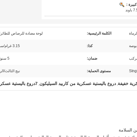
بيرة :
رماة
الكلمة الرئيسية:
لوحة مضادة للرصاص للطائر
كذا:
3.15 غرام/سم3
مركب
ضمان:
5 سنوات
مستوى الحماية:
نيج الثالث/الرا
رية خفيفة
دروع باليستية عسكرية من كاربيد السيليكون
7دروع باليستية عسكرية
,
,
 السلامة