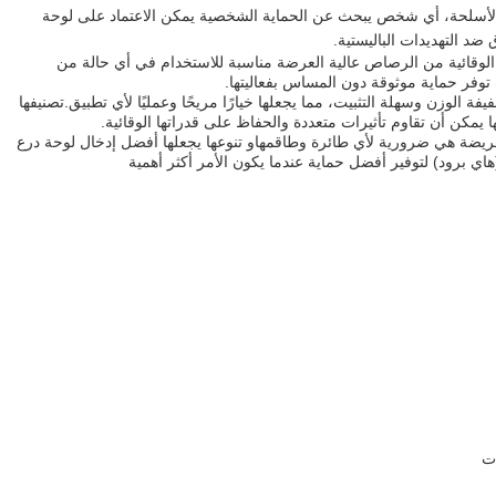
لأسلحة، أي شخص يبحث عن الحماية الشخصية يمكن الاعتماد على لوحة
د التهديدات الباليستية.
ة الوقائية من الرصاص عالية العرضة مناسبة للاستخدام في أي حالة من
فر حماية موثوقة دون المساس بفعاليتها.
ة الوزن وسهلة التثبيت، مما يجعلها خيارًا مريحًا وعمليًا لأي تطبيق.تصنيفها
ها يمكن أن تقاوم تأثيرات متعددة والحفاظ على قدراتها الوقائية.
عريضة هي ضرورية لأي طائرة وطاقمهاو تنوعها يجعلها أفضل إدخال لوحة درع
ي برود) لتوفير أفضل حماية عندما يكون الأمر أكثر أهمية
ت