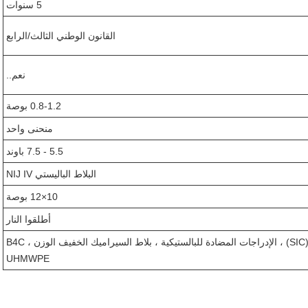
5 سنوات
القانون الوطني الثالث/الرابع
نعم..
0.8-1.2 بوصة
منحنى واحد
5.5 - 7.5 باوند
البلاط الباليستي NIJ IV
10×12 بوصة
أطلقوا النار
بلاط الكربيد السيليكوني (SIC) ، الإدراجات المضادة للبالستيكية ، بلاط السيراميك الخفيف الوزن B4C ،
UHMWPE