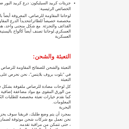
جزيئات كربيد السيليكون: درع كربيد البور 
الخصائص الرئيسية:
لوحاتنا المقاومة للرصاص، المعروفة أيضاً 
مخصصة خصيصاً للطائراتتحديداً الدرع المقا
القذائف والتجزئة. مع شكل منحنى واحد، هذه 
العسكري.لوحاتنا تصنف أيضاً كألواح باليست
العسكرية
التعبئة والشحن:
التعبئة والشحن للصفائح المقاومة للرصاص
في "بلوت بروف بلايتس"، نحن نحرص على حزم
التعبئة
كل لوحات مضادة للرصاص ملفوفة بشكل فردي
من الورق المقوى مع مواد مضاعفة إضافية لل
كما نقدم خيارات تعبئة مخصصة للطلبات الكبي
المعلومات.
البحرية
بمجرد أن يتم وضع طلبك، فريقنا سوف يحزم
نحن نعمل مع شركات شحن موثوقة لضمان ت
، حتى تتمكن من مراقبة تقدمه.