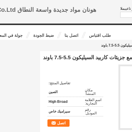
عم الفنى:
هونان مواد جديدة واسعة النطاق Co.Ltd.
طلب اقتباس
اتصل بنا
ضبط الجودة
جولة في المع
7.5 باوند
ت كاربيد السيليكون 5.5-7.5 باوند
تفاصيل المنتج:
مكان
الصين
المنشأ:
اسم العلامة
High Broad
التجارية:
رقم
سيراميك خاص
الموديل:
اتصل