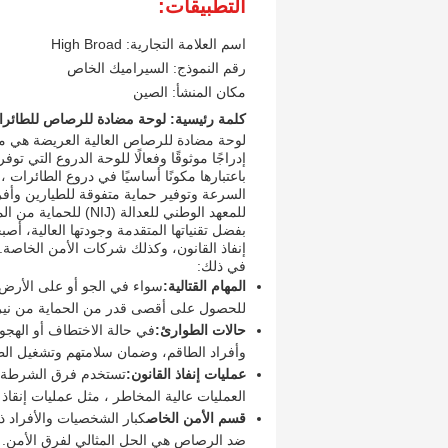
التطبيقات:
اسم العلامة التجارية: High Broad
رقم النموذج: السيراميك الخاص
مكان المنشأ: الصين
كلمة رئيسية: لوحة مضادة للرصاص للطائر
لوحة مضادة للرصاص العالية العريضة هي مع
إدراجًا موثوقًا وفعالًا للوحة الدروع التي تو
باعتبارها مكونًا أساسيًا في دروع الطائرات 
السرعة وتوفير حماية متفوقة للطيارين وأفراد
للمعهد الوطني للعدالة (NIJ) للحماية من المستوى الثالث والرابعة.
بفضل تقنياتها المتقدمة وجودتها العالية، أ
إنفاذ القانون، وكذلك شركات الأمن الخاصة.ت
في ذلك:
المهام القتالية:
سواء في الجو أو على الأرض،
للحصول على أقصى قدر من الحماية من نيرا
حالات الطوارئ:
في حالة الاختطاف أو الهجو
وأفراد الطاقم، وضمان سلامتهم وتشغيل الطا
عمليات إنفاذ القانون:
العمليات عالية المخاطر ، مثل عمليات إنقاذ 
قسم الأمن الخاص
كبار الشخصيات والأفراد ذو
ضد الرصاص هي الحل المثالي لفرق الأمن.