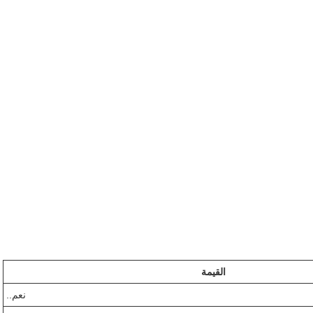
القيمة
نعم..