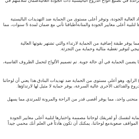
ئدة في تصنيع ألواح الدروع الباليستية ذات الجودة العاليةضمان سلامتهم في
العالية الجودة، وتوفر أعلى مستوى من الحماية ضد التهديدات الباليستية
المختلفة.يتم صناعة كل لوحة بعناية واختبارها لتلبية أعلى معايير الجودة والمتانةأطباقنا تأتي مع ضمان لمدة 5 سنوات، مما
ما يوفر طبقة إضافية من الحماية لارتداء.والتي تشتهر بقوتها العالية
جي لتوفير تغطية مثالية وحماية من التجزئة.
ا يضمن الحماية في أي حالة جوية. تم تصميم الألواح لتحمل الظروف القاسية،
 الرابع، وهو أعلى مستوى من الحماية ضد تهديدات البنادق.هذا يعني أن لوحاتنا
ع والقذائف الأخرى عالية السرعة، يوفر حماية لا مثيل لها لارتداؤها.
نحنى واحد، مما يوفر أقصى قدر من الراحة والمرونة للمرتدي.مما يسهل
حماية لنفسك أو لفريقك لوحاتنا مصممة واختبارها لتلبية أعلى معايير الجودة
 المواقف صعوبةمع لوحاتنا، يمكنك أن تكون هادئاً في العلم أنك محمي جيداً