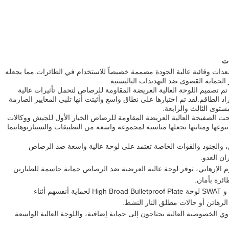
ات
دات وقائية عالية الجودة مصممة خصيصاً للاستخدام في الطائرات.مما يجعله
فر الحماية القصوى ضد التهديدات الباليستية.
، تم تصميم اللوحة العالية العريضة المقاومة للرصاص لتحمل تأثيرات عالية
 الطاقم.لقد تم اختبارها على نطاق واسع وأثبتت أنها تلبي المعايير الصارمة
صبحت الصفيحة العالية العريضة المقاومة للرصاص الخيار الأول للجيش ووكالات
نوعها ومتانتها تجعلها مناسبة لمجموعة واسعة من التطبيقات والسيناريوهاتبما
 والجنود والقوات الخاصة تعتمد على لوحة عالية واسعة ضد الرصاص
ن العدو.
م الإرهابي، توفر لوحة عالية العرضية ضد الرصاص حماية حاسمة للطيارين
ئرة بأمان.
تستخدم فرق الشرطة و SWAT لوحة High Broad Bulletproof Plate لحماية أنفسهم أثناء
الرهائن أو حالات مطلق النار النشط.
ي الخصوصية العالية يحتاجون إلى حماية إضافية، واللوحة العالية الواسعة