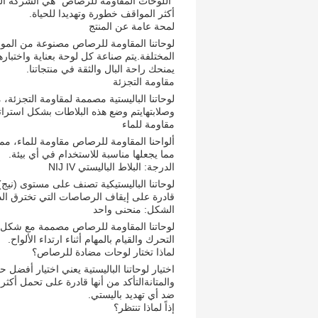
"اللوحات المقاومة للرصاص" هي الشركة الرا
أكثر المواقف خطورة وتهديدا للحياة.
لمحة عامة عن المنتج
لوحاتنا المقاومة للرصاص مصنوعة من المواد 
يمنحك راحة البال والثقة في منتجاتنا.
مقاومة التجزئة
لوحاتنا الباليستية مصممة لمقاومة التجزئة، م
وصلابتهايتم وضع هذه البلاطات بشكل استراتي
مقاومة للماء
ألواحنا المقاومة للرصاص مقاومة للماء، مم
مما يجعلها مناسبة للاستخدام في أي بيئة.
الدرجة: البلاط الباليستي NIJ IV
لوحاتنا الباليستيكية تصنف على مستوى (نيج)
قادرة على إيقاف الرصاصات التي تخترق الدرو
الشكل: منحنى واحد
لوحاتنا المقاومة للرصاص مصممة مع شكل م
التحرك والقيام بالمهام أثناء ارتداء الألواح.
لماذا تختار لوحات مضادة للرصاص؟
اختيار لوحاتنا الباليستية يعني اختيار أفضل 
والمتانةالتأكد من أنها قادرة على تحمل أكثر
ضد أي تهديد باليستي.
إذاً لماذا تنتظر؟