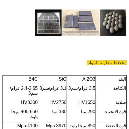
مخطط مقارنة المواد:
البند
Al2O3
SiC
B4C
الكثافة
3.5 غرام/سم3
3.1 غرام/سم3
2.4-2.65 غرام/
سم3
صلابة
HV1650
HV2750
HV3300
قوة الانحناء
290 مبا
380 مبا
400-650 ميجا
بايت
قوة الضغط
850 ميجا بايت
3970 Mpa
4100 Mpa