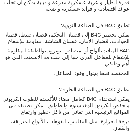
قمرة الطيار و عربة عسكرية مدرعة و دبابة يمكن أن تجلب
عوائد اقتصادية و فوائد عسكرية واضحة
تطبيق B4C في الصناعة النووية:
يمكن تحضير B4C إلى قضبان التحكم، قضبان ضبط، قضبان
الحوادث، قضبان الأمان، قضبان الشاشة، مقاومة للإشعاع
B4C الميلات،ألواح أو امتصاص نيوترون،والطبقة المقاومة
للإشعاع للمفاعل الذري جنبا إلى جنب مع الاسمنت الذي هو
أهم وظيفي
المختصة فقط بجوار وقود المفاعل.
تطبيق B4C في الصناعة الحارقة:
يمكن استخدام B4C كعامل مضاد للأكسدة للطوب الكربوني
منخفض الكربون المغنيسيوم والطوابق. يمكن تطبيقه في
المواقع الرئيسية التي تعاني من تآكل خطير وارتفاع
درجة الحرارة، مثل المقابس، الفوهات، الألواح المنزلقة،
والقفاز.