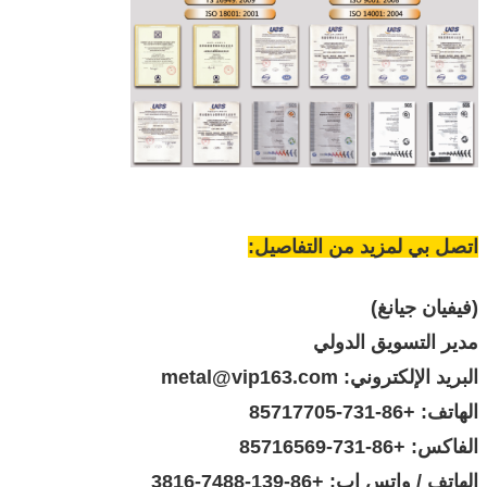
اتصل بي لمزيد من التفاصيل:
(فيفيان جيانغ)
مدير التسويق الدولي
البريد الإلكتروني: metal@vip163.com
الهاتف: +86-731-85717705
الفاكس: +86-731-85716569
الهاتف / واتس اب: +86-139-7488-3816