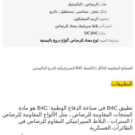
طلب:
الرصاص ، البالستيك
شكل:
صقر ، سداسي ، مستطيل ، دائري
محتوى:
كربيد السيليكون
اسم آخر:
بلاط سيراميك مضاد للرصاص
مادة:
SIC,B4C
لوح مضاد للرصاص
ألواح دروع باليستية
تسليط الضوء:
,
الصفائح المقاومة للتآكل / الكشط B4C السيراميكية للدرع الباليستي
التطبيقات
:
تطبيق B4C في صناعة الدفاع الوطنية: B4C هو مادة
المنتجات المقاومة للرصاص ، مثل الألواح المقاومة للرصاص
/ السترات ، البلاط السيراميكي المقاوم للرصاص في
الطائرات العسكرية