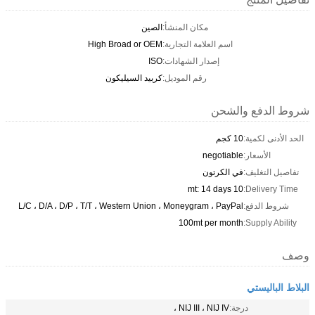
مكان المنشأ:
الصين
اسم العلامة التجارية:
High Broad or OEM
إصدار الشهادات:
ISO
رقم الموديل:
كربيد السيليكون
شروط الدفع والشحن
الحد الأدنى لكمية:
10 كجم
الأسعار:
negotiable
تفاصيل التغليف:
في الكرتون
10 mt: 14 days
Delivery Time:
شروط الدفع:
L/C ، D/A ، D/P ، T/T ، Western Union ، Moneygram ، PayPal
100mt per month
Supply Ability:
وصف
البلاط الباليستي
درجة:
NIJ III ، NIJ IV ،