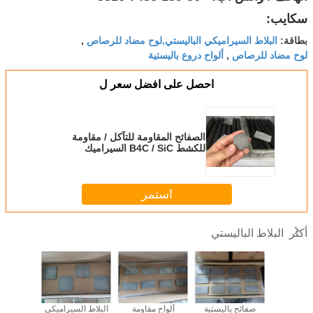
سكايب:
البلاط السيراميكي الباليستي,لوح مضاد للرصاص
بطاقة:
,
لوح مضاد للرصاص
ألواح دروع باليستية
,
احصل على افضل سعر ل
الصفائح المقاومة للتآكل / مقاومة
للكشط B4C / SiC السيراميك
استمر
البلاط الباليستي
أكثر
 كاربيد
صفائح باليستية
ألواح مقاومة
البلاط السيراميكي
B4C كر