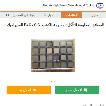
Hunan High Broad New Material Co.Ltd.
منزل
المنتجات
حول بنا
جولة في المعمل
>>
الصفائح المقاومة للتآكل / مقاومة للكشط B4C / SiC السيراميك
افضل سعر
اتصل بنا
تفاصيل المنتج