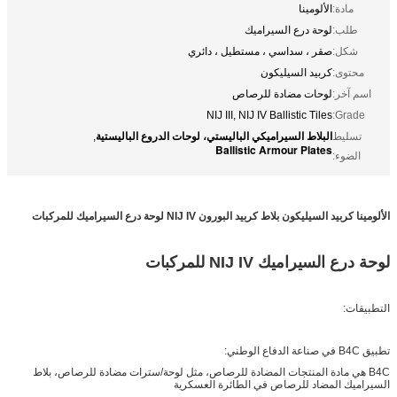
مادة:
الألومينا
طلب:
لوحة درع السيراميك
شكل:
صقر ، سداسي ، مستطيل ، دائري
محتوى:
كربيد السيليكون
اسم آخر:
لوحات مضادة للرصاص
NIJ III, NIJ IV Ballistic Tiles
Grade:
البلاط السيراميكي الباليستي، لوحات الدروع الباليستية
تسليط
,
Ballistic Armour Plates
الضوء:
الألومينا كربيد السيليكون بلاط كربيد البورون NIJ IV لوحة درع السيراميك للمركبات
لوحة درع السيراميك NIJ IV للمركبات
التطبيقات:
تطبيق B4C في صناعة الدفاع الوطني:
B4C هي مادة المنتجات المضادة للرصاص، مثل لوحة/سترات مضادة للرصاص، بلاط
السيراميك المضاد للرصاص في الطائرة العسكرية