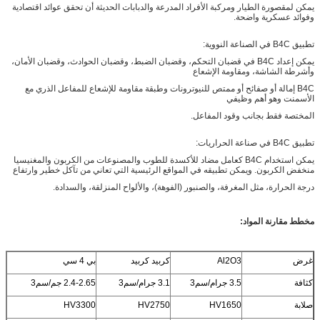
يمكن لمقصورة الطيار ومركبة الأفراد المدرعة والدبابات الحديثة أن تحقق عوائد اقتصادية
وفوائد عسكرية واضحة.
تطبيق B4C في الصناعة النووية:
يمكن إعداد B4C في قضبان التحكم، وقضبان الضبط، وقضبان الحوادث، وقضبان الأمان،
وأشرطة الشاشة، ومقاومة الإشعاع
B4C إمالة أو صفائح أو ممتص للنيوترونات وطبقة مقاومة للإشعاع للمفاعل الذري مع
الأسمنت وهو أهم وظيفي
المختصة فقط بجانب وقود المفاعل.
تطبيق B4C في صناعة الحراريات:
يمكن استخدام B4C كعامل مضاد للأكسدة للطوب والمصنوعات من الكربون والمغنيسيا
منخفض الكربون. ويمكن تطبيقه في المواقع الرئيسية التي تعاني من تآكل خطير وارتفاع
درجة الحرارة، مثل المغرفة، والصنبور (الفوهة)، والألواح المنزلقة، والسدادة.
مخطط مقارنة المواد:
غرض
Al2O3
كربيد كربيد
بي 4 سي
كثافة
3.5 جرام/سم3
3.1 جرام/سم3
2.4-2.65 جم/سم3
صلابة
HV1650
HV2750
HV3300