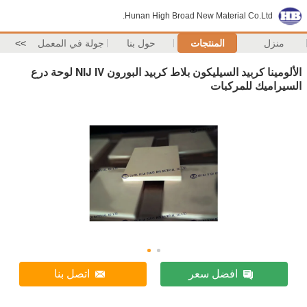
Hunan High Broad New Material Co.Ltd.
منزل
المنتجات
حول بنا
جولة في المعمل
>>
الألومينا كربيد السيليكون بلاط كربيد البورون NIJ IV لوحة درع
السيراميك للمركبات
افضل سعر
اتصل بنا