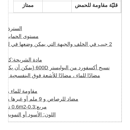
قليّة مقاومة للحمض
ممتاز
السترة ال
مستوى الحماية:NIJ IIIA أو IV الخ
2 جيب في الخلف والجبهة التي يمكن وضعها في لوحة
مادة الشريحة:كافلار أو PE ، أ
نسيج أكسفورد من البوليستر 600D (
مضادًا للماء ، مضادًا للأشعة فوق البنفسجية ، 
مقاومة للماء والا
مضاد للرصاص و 9 ملم أو غيرها من الأسلحة المتاحة
مربع:0.3-0.6m2 تعتمد على المشتري
اللون: الأسود أو التمويه أو