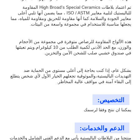
تم اعتماد بلاطات High Broad's Special Ceramics المقاومة
للباليستيك لتلبية معايير ISO / ASTM ، مما يضمن أنها تلبي أعلى
معايير الجودة والسلامة.كما أنها مقاومة للحريق ومقاومة للمياه، مما
يجعلها مناسبة للاستخدام في مجموعة واسعة من البيئات.
هذه الألواح المقاومة للرصاص متوفرة في مجموعة من الأحجام
والوزن، مع الحد الأدنى لكمية الطلب من 10 كيلوغرام.ويتم تعبئتها
في صندوق خشبي صلب للشحن الآمن والتخزين.
بشكل عام، إذا كنت بحاجة إلى أعلى مستوى من الحماية ضد
التهديدات الباليستية،والموثوقية تجعلهم الخيار الأول لأي شخص يتطلع
إلى البقاء آمنة في مواقف عالية المخاطر.
التخصيص:
يمكننا ان ننتج وفقا لرسمك
الدعم والخدمات:
منتجنا من البلاطات الباليستية يأتي مع الدعم الفني الشامل والخدمات