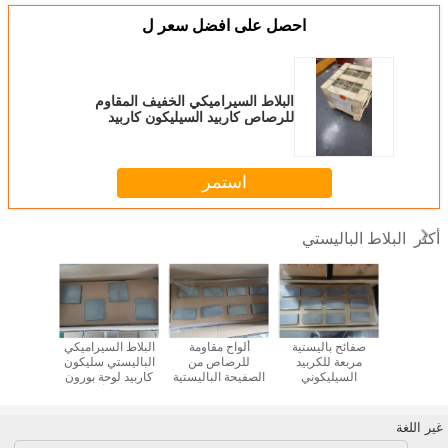
احصل على افضل سعر ل
البلاط السيراميكي الخفيف المقاوم
للرصاص كاربيد السيليكون كاربيد
البورون الحماية الاستثنائية
استمر
البلاط الباليستي
أكثر
 كاربيد
صفائح باليستية
ألواح مقاومة
البلاط السيراميكي
B4C كر
كون بورون
مربعة للكربيد
للرصاص من
الباليستي سليكون
البلاط 
 بلاطات
السيليكوني
الصفيحة الباليستية
كاربيد لوحة بورون
للرصاص
كية بلاطات
والبورون كربيد
كاربيد ألواح
السيل
داء مقاومة
لضمان الحماية ضد
اومة للمياه
الرصاص
البلاط ا
غير اللغة
متعدد ال