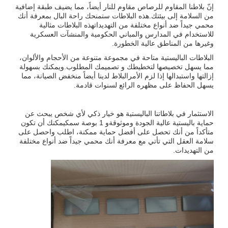
إنّ بلاطنا المقاوم للرصاص مقاوم للنار أيضاً، مما يضيف طبقة إضافية
من السلامة إلى بيئتك.هذه البلاطات ستمنحك راحة البال بمعرفة أنك
محمي جيداً ضد أنواع مختلفة من التهديداتهذه البلاطات مثالية
للاستخدام في المدارس والمباني الحكومية والمنشآت العسكرية
وغيرها من المناطق عالية الخطورة.
البلاطات الباليستية متاحة في مجموعة متنوعة من الأحجام والألوان،
مما يسهل تخصيصها لتخطيطك و تصميمك المطلوب.ويمكنك بسهولة
إزالتها واستبدالها إذا لزم الأمرالبلاط لدينا أيضاً منخفض الصيانة، مما
يسهل الحفاظ على مظهره الرائع لسنوات قادمة.
الاستثمار في بلاطاتنا الباليستية هو خيار ذكي لأي شخص يبحث عن
حماية باليستية عالية الجودة وموثوقةو 1 بوصة سمكيمكنك أن تكون
متأكداً من أنك تحصل على أفضل حماية ممكنة، اطلب واحصل على
سلامة العقل التي تأتي مع معرفة أنك محمي جيداً ضد أنواع مختلفة
من التهديدات.