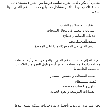
لضمان أن يكون لديك تجربة سلسة.فريقنا من الخبراء مستعد دائما
لمساعدتك مع أي أسئلة أو مشاكل قد تواجهخدمات الدعم التقني لدينا
تشمل:
إرشادات ومساعدة التثبيت
التدريب والتعليم في مجال المنتجات
خدمات الصيانة والإصلاح
الدعم الفني عن بعد
الدعم الفني في الموقع (اعتمادا على الموقع)
بالإضافة إلى خدمات الدعم الفني لدينا، ونحن نقدم أيضا خدمات
مختلفة ذات قيمة مضافة لتعزيز أداء وطول العمر من البلاطات
الباليستية الخاصة بك:
صيانة المنتجات والتفتيش المنتظم
تحسينات المنتج
حلول وتكوينات مخصصة
الضمانات الموسعة وعقود الخدمة
نحن ملتزمون بتزويدك بأفضل دعم وخدمات ممكنة لمنتج البلاط