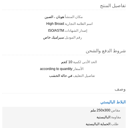
تفاصيل المنتج
مكان المنشأ:
هونان ، الصين
اسم العلامة التجارية:
High Broad
إصدار الشهادات:
ISO/ASTM
رقم الموديل:
سيراميك خاص
شروط الدفع والشحن
الحد الأدنى لكمية:
10 كجم
الأسعار:
according to quantity
تفاصيل التغليف:
في حالة الخشب
وصف
البلاط الباليستي
مقاس:
250x300 ملم
مقاومة:
الباليستية
طلب:
الحماية الباليستية