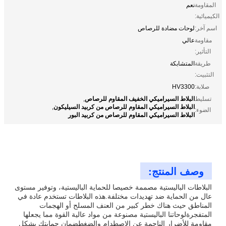
المقاومة
نعم
الكيميائية:
اسم آخر:
لوحات مضادة للرصاص
مقاومة
عالي
التأثير:
طريقة
المتشابكة
التثبيت:
صلابة:
HV3300
البلاط السيراميكي الخفيف المقاوم للرصاص
تسليط
,
البلاط السيراميكي المقاوم للرصاص من كربيد السيليكون
,
الضوء:
البلاط السيراميكي المقاوم للرصاص من كربيد البور
وصف المنتج:
البلاطات الباليستية مصممة خصيصا للحماية الباليستية، وتوفير مستوى
عال من الحماية ضد تهديدات مختلفة.هذه البلاطات تستخدم عادة في
المناطق حيث هناك خطر كبير من العنف المسلح أو الهجمات
المتفجرةلوحاتنا الباليستية مصنوعة من مواد عالية القوة مما يجعلها
مقاومة للأضرار الناجمة عن الاصطدام والضغطضمان حمايتك بشكل