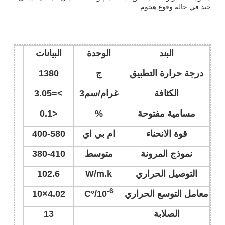
جيد في حالة وقوع هجوم.
البند
الوحدة
البيانات
درجة حرارة التطبيق
ج
1380
الكثافة
غرام/سم3
>=3.05
مسامية مفتوحة
%
<0.1
قوة الانحناء
ام بي اي
400-580
نموذج المرونة
متوسط
380-410
التوصيل الحراري
W/m.k
102.6
-6
معامل التوسع الحراري
10
/°C
4.02×10
الصلابة
13