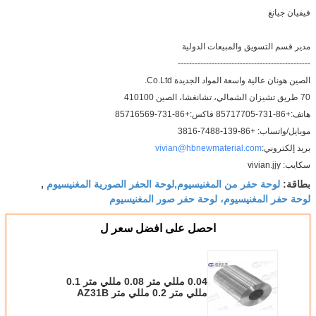
فيفيان جيانغ
مدير قسم التسويق والمبيعات الدولية
-----------------------------------------------
الصين هونان عالية واسعة المواد الجديدة Co.Ltd.
70 طريق تشيزان الشمالي، تشانغشا، الصين 410100
هاتف:+86-731-85717705 فاكس:+86-731-85716569
موبايل/واتساب: +86-139-7488-3816
بريد إلكتروني:
vivian@hbnewmaterial.com
سكايب: vivian.jjy
لوحة حفر من المغنيسيوم,لوحة الحفر الصورية المغنيسيوم
بطاقة:
,
لوحة حفر المغنيسيوم، لوحة حفر صور المغنيسيوم
احصل على افضل سعر ل
0.04 مللي متر 0.08 مللي متر 0.1
مللي متر 0.2 مللي متر AZ31B
AZ91D ورقة سبائك المغنيسيوم/احباط
لأغشية مكبر الصوت