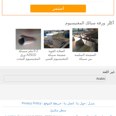
استمر
ورقة سبائك المغنيسيوم
أكثر
 لوحات معدنية
الفضة الملمعة
الصلابة القوية
0.2 ملم سميكة
سبيكة ال
مغنيسيوم
الصفيحة السلسة
صفيحة سبيكة
AZ91D ورق
الصورة ا
عالية النقاء سمك 1
من سبيكة
المغنيسيوم للسي
المغنيسيوم للبحث
حة أدوات
المغنيسيوم قضيب
ان سي والطبع
اختبار مكبر الصوت
60 WE43
أجهزة
العصا العملية
الساخن AZ31
الهاتف المحمول 0.1
صفحة 
الثيكسوتروبية للقوة
ملم
غير اللغة
المحددة
Arabic
منزل
|
حول بنا
|
اتصل بنا
|
خريطة الموقع
|
Privacy Policy
منظر مكتبيّ