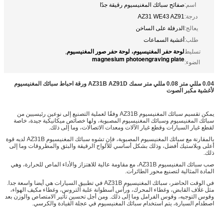
اسم:
صفائح سبائك المغنيسيوم رقيقة جدًا
درجة:
AZ31 WE43 AZ91
يعالج:
الدرفلة على الساخن
طلب:
أغشية السماعات
لوحة حفر المغنيسيوم، لوحة حفر صور المغنيسيوم
تسليط
,
magnesium photoengraving plate
الضوء:
0.04 مللي متر 0.08 مللي متر سمك AZ31B AZ91D ورقة احباط سبائك المغنيسيوم
لأغشية مكبر الصوت
يمكن تقسيم سبائك المغنيسيوم AZ31B وفقًا لعملية التصنيع إلى نوعين رئيسيين من
سبائك المغنيسيوم وسبائك المغنيسيوم المصبوبة، ولها خصائص ميكانيكية جيدة، خاصة
لقطع غيار السيارات وقطع غيار الآلات ومعدات الاتصالات، وما إلى ذلك.
بالمقارنة مع سبائك المغنيسيوم المصبوبة، فإن تشوه سبائك المغنيسيوم AZ31B لديه قوة
أعلى وبلاستيك أفضل، وذلك بشكل أساسي للألواح الرقيقة والبثق والمطروقات وما إلى
ذلك.
صب سبائك المغنيسيوم AZ31B، مع مقاومة عالية للاهتزاز والأداء الماص للحرارة، وهي
المادة المثالية لتصنيع محور الطائرات.
في الوقت الحاضر، سبائك المغنيسيوم AZ31B في تطبيق السيارات هي أيضا واسعة جدا.
مثل غلاف القابض، وغطاء المحرك، ورأس أسطوانة علبة التروس، وغطاء مكيف الهواء،
وقوس التوجيه، وقوس الفرامل وما إلى ذلك. ومن أجل تحسين تأثير الامتصاص والوزن بعد
اصطدام السيارة، يتم استخدام سبائك المغنيسيوم في عجلة القيادة والكرسي.