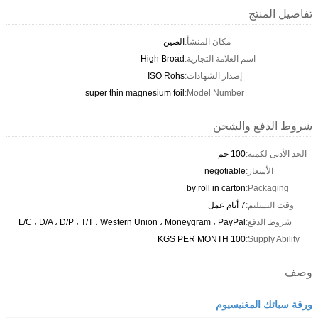
تفاصيل المنتج
مكان المنشأ:
الصين
اسم العلامة التجارية:
High Broad
إصدار الشهادات:
ISO Rohs
super thin magnesium foil
Model Number:
شروط الدفع والشحن
الحد الأدنى لكمية:
100 جم
الأسعار:
negotiable
by roll in carton
Packaging:
وقت التسليم:
7 أيام عمل
شروط الدفع:
L/C ، D/A ، D/P ، T/T ، Western Union ، Moneygram ، PayPal
100 KGS PER MONTH
Supply Ability:
وصف
ورقة سبائك المغنيسيوم