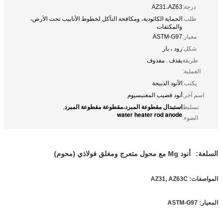
درجة:
AZ31،AZ63
طلب:
الحماية الكاثودية، ومكافحة التآكل لخطوط الأنابيب تحت الأرض،
والمكثفات
معيار:
ASTM-G97
شكل:
رود ، بار
طريقة
يقذف . مقذوف
العملية:
يكتب:
الأنود الذبيحة
اسم آخر:
أنود قضيب المغنيسيوم
استبدال مقطوعة المبرد،مقطوعة مقطوعة المبرد
تسليط
,
water heater rod anode
الضوء:
السلعة:
أنود Mg مع محول متعرج ومغلق فولاذي (محوم)
المواصفات: AZ31, AZ63C
المعيار: ASTM-G97