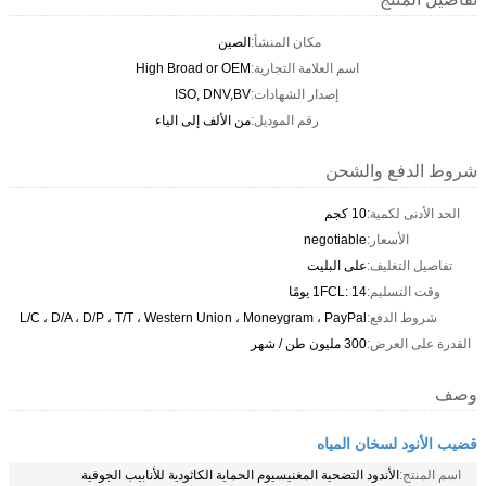
مكان المنشأ:
الصين
اسم العلامة التجارية:
High Broad or OEM
إصدار الشهادات:
ISO, DNV,BV
رقم الموديل:
من الألف إلى الياء
شروط الدفع والشحن
الحد الأدنى لكمية:
10 كجم
الأسعار:
negotiable
تفاصيل التغليف:
على البليت
وقت التسليم:
1FCL: 14 يومًا
شروط الدفع:
L/C ، D/A ، D/P ، T/T ، Western Union ، Moneygram ، PayPal
القدرة على العرض:
300 مليون طن / شهر
وصف
قضيب الأنود لسخان المياه
اسم المنتج:
الأندود التضحية المغنيسيوم الحماية الكاثودية للأنابيب الجوفية