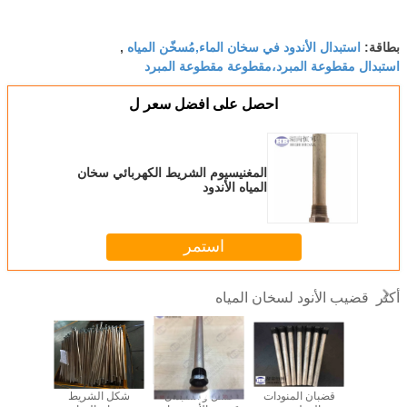
استبدال الأندود في سخان الماء,مُسخّن المياه
بطاقة:
,
استبدال مقطوعة المبرد،مقطوعة مقطوعة المبرد
احصل على افضل سعر ل
المغنيسيوم الشريط الكهربائي سخان
المياه الأندود
استمر
قضيب الأنود لسخان المياه
أكثر
RV Campe
قضبان المنودات
غسل و استبدال
شكل الشريط
AZ31 