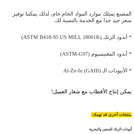
المصنع يمتلك موارد المواد الخام خام، لذلك يمكننا توفير
سعر جيد جدا مع الخدمة بالنسبة لك.
* أندود الزنك (ASTM B418-95 US MILL 18001K)
* أندود المغنيسيوم (ASTM-G97)
* الأنيودات الـ Al-Zn-In (GAIII)
يمكن إنتاج الأقطاب مع شعار العميل!
منتجات أخرى قد تهمك:
أنودات الزنك للسفن والبحرية