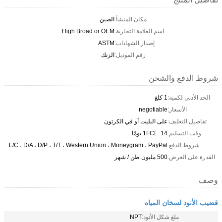
مكان المنشأ:
الصين
اسم العلامة التجارية:
High Broad or OEM
إصدار الشهادات:
ASTM
رقم الموديل:
الزنك
شروط الدفع والشحن
الحد الأدنى لكمية:
1 كلغ
الأسعار:
negotiable
تفاصيل التغليف:
على البليت أو في الكرتون
وقت التسليم:
1FCL: 14 يومًا
شروط الدفع:
L/C ، D/A ، D/P ، T/T ، Western Union ، Moneygram ، PayPal
القدرة على العرض:
500 مليون طن / شهر
وصف
قضيب الأنود لسخان المياه
ملغ شكل الأنود:
NPT