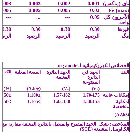
ناي (ماكس)
0.001
0.002
0.003
0.003
0.005
0.005
0.005
0.03
Fe (max)
الآخرون كل
0.05
---
...
---
واحد
غيرها
0.30
0.30
0.30
0.30
مگ
الرصيد
الرصيد
الرصيد
الرصي
الخصائص الكهروكيميائية لـ mg anode
البند
الجهد في
الجهد الدائرة
السعة الفعلية
الكفاءة
الدائرة
المغلقة
المفتوحة
(%)
(A.h/g)
(-V)
(-V)
إمكانات عالية
1.70-175
1.57-162
≥
1.100
≥
50
إمكانية
1.50-155
1.45-150
≥
1.105
≥
50
منخفضة
(AZ63)
الملاحظة: تشكل الجهد المفتوح والمتصل بالدائرة المغلقة مقارنة مع ا
الكالوميل المشبعة (SCE)