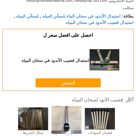
البريد الإلكتروني: vivian@hbnewmaterial.com، metal@vip.163.com
سكايب:
استبدال الأندود في سخان الماء,مُسخّن المياه
مُسخّن المياه
بطاقة:
,
,
استبدال قضيب الأندود في سخان المياه
احصل على افضل سعر ل
استبدال قضيب الأندود في سخان المياه
استمر
قضيب الأنود لسخان المياه
أكثر
RV Campe
قضبان المنودات
غسل و استبدال
شكل الشريط
AZ31 