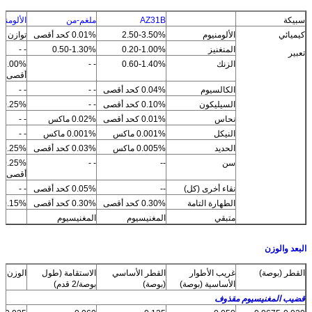
سبيكة
AZ31B
ملغم-من
الألومنيو
كيميائي
الألومنيوم
2.50-3.50%
0.01% كحد أقصى
توازن
المنغنيز
0.20-1.00%
0.50-1.30%
- -
تعبير
الزنك
0.60-1.40%
- -
أقصى
الكالسيوم
0.04% كحد أقصى
- -
- -
السيليكون
0.10% كحد أقصى
- -
0.25% كحد أقصى
نحاس
0.01% كحد أقصى
0.02% ماكس
- -
النيكل
0.001% ماكس
0.001% ماكس
- -
الحديد
0.005% ماكس
0.03% كحد أقصى
0.25% كحد أقصى
سن
--
- -
أقصى
نقاء أخرى (كل)
--
0.05% كحد أقصى
- -
الطهارة التامة
0.30% كحد أقصى
0.30% كحد أقصى
0.15% كحد أقصى
متبقي
المغنيسيوم
المغنيسيوم
البعد والوزن
القطر (بوصة)
غريب الأطوار
القطر الأساسي
الاستقامة (طول
الوزن (
الأساسية (بوصة)
(بوصة)
بوصة/2 قدم)
قضيب المغنيسيوم مقذوف