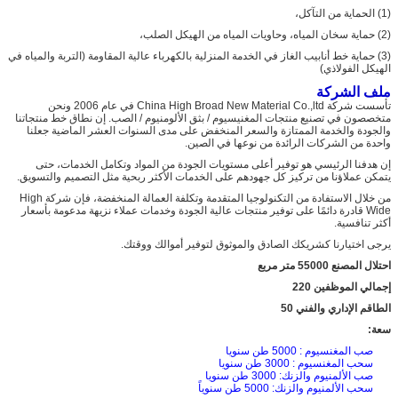
(1) الحماية من التآكل،
(2) حماية سخان المياه، وحاويات المياه من الهيكل الصلب،
(3) حماية خط أنابيب الغاز في الخدمة المنزلية بالكهرباء عالية المقاومة (التربة والمياه في
الهيكل الفولاذي)
ملف الشركة
تأسست شركة China High Broad New Material Co.,ltd في عام 2006 ونحن
متخصصون في تصنيع منتجات المغنيسيوم / بثق الألومنيوم / الصب. إن نطاق خط منتجاتنا
والجودة والخدمة الممتازة والسعر المنخفض على مدى السنوات العشر الماضية جعلنا
واحدة من الشركات الرائدة من نوعها في الصين.
إن هدفنا الرئيسي هو توفير أعلى مستويات الجودة من المواد وتكامل الخدمات، حتى
يتمكن عملاؤنا من تركيز كل جهودهم على الخدمات الأكثر ربحية مثل التصميم والتسويق.
من خلال الاستفادة من التكنولوجيا المتقدمة وتكلفة العمالة المنخفضة، فإن شركة High
Wide قادرة دائمًا على توفير منتجات عالية الجودة وخدمات عملاء نزيهة مدعومة بأسعار
أكثر تنافسية.
يرجى اختيارنا كشريكك الصادق والموثوق لتوفير أموالك ووقتك.
احتلال المصنع 55000 متر مربع
إجمالي الموظفين 220
الطاقم الإداري والفني 50
سعة:
صب المغنسيوم : 5000 طن سنويا
سحب المغنسيوم : 3000 طن سنويا
صب الألمنيوم والزنك: 3000 طن سنويا
سحب الألمنيوم والزنك: 5000 طن سنوياً