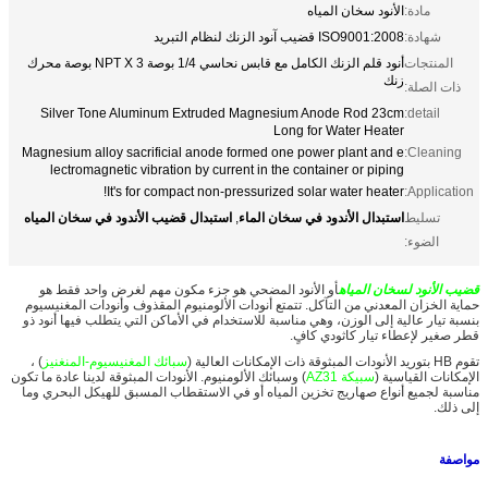
مادة:
الأنود سخان المياه
شهادة:
ISO9001:2008 قضيب آنود الزنك لنظام التبريد
المنتجات
أنود قلم الزنك الكامل مع قابس نحاسي 1/4 بوصة NPT X 3 بوصة محرك
زنك
ذات الصلة:
Silver Tone Aluminum Extruded Magnesium Anode Rod 23cm
detail:
Long for Water Heater
Magnesium alloy sacrificial anode formed one power plant and e
Cleaning:
lectromagnetic vibration by current in the container or piping
It's for compact non-pressurized solar water heater!
Application:
استبدال الأندود في سخان الماء
استبدال قضيب الأندود في سخان المياه
تسليط
,
الضوء:
قضيب الأنود لسخان المياه
أو الأنود المضحي هو جزء مكون مهم لغرض واحد فقط هو
حماية الخزان المعدني من التآكل. تتمتع أنودات الألومنيوم المقذوف وأنودات المغنيسيوم
بنسبة تيار عالية إلى الوزن، وهي مناسبة للاستخدام في الأماكن التي يتطلب فيها أنود ذو
قطر صغير لإعطاء تيار كاثودي كافٍ.
تقوم HB بتوريد الأنودات المبثوقة ذات الإمكانات العالية (
سبائك المغنيسيوم-المنغنيز
) ،
الإمكانات القياسية (
سبيكة AZ31
) وسبائك الألومنيوم. الأنودات المبثوقة لدينا عادة ما تكون
مناسبة لجميع أنواع صهاريج تخزين المياه أو في الاستقطاب المسبق للهيكل البحري وما
إلى ذلك.
مواصفة