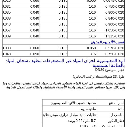
0.025
0.060
0.135
0.050
0.0675-0.020
0.031
0.040
0.135
1/16
0.750-0.020
0.035
0.040
0.135
1/16
0.800-0.020
0.038
0.040
0.135
1/16
0.840-0.020
0.043
0.040
0.135
1/16
0.900-0.020
0.057
0.040
0.135
1/16
1.050-0.020
0.089
0.040
0.135
1/16
1.315-0.020
قضيب الألمنيوم المبثوق
0.038
0.060
0.135
0.050
0.576-0.020
0.048
0.050
0.135
1/16
0.750-0.020
أنود المغنيسيوم لخزان المياه غير المضغوطة، تنظيف سخان المياه
بالطاقة الشمسية
حجم الموضوع:
DN20
طول:
23 سم
(استبعاد تركيب النحاس)
تستخدم بشكل رئيسي في غلاية الماء، المبادل الحراري، جهاز قياس التبخر، والغلايات وما
إلى ذلك. لديها خصائص تليين المياه، وإزالة الأوساخ المتبقية، وإطالة عمر العمل للحاوية
اسم المنتج
مقذوف قضيب الأنود المغنيسيوم
مادة
ماجينسيوم
مناسب ل
غلايات مائية، مبادل حراري، مبخر، غلاية
قطر الذكور
5.7 ملم / 0.22 بوصة
طول الجزء الذكور
3 سم/ 1.18