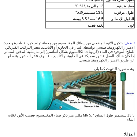
قطر عرقوب
13 مللي متر/0.51"
طول عرقوب
13.5 سنتيمتر/5.3"
الطول الإجمالي
16.5 سم / 6.5 بوصة
لون
نغمة فضية
تنظيف
: يتكون الأنود المضحي من سبائك المغنيسيوم من محطة توليد كهرباء واحدة ويحدث
الاهتزاز الكهرومغناطيسي بواسطة التيار في الحاوية أو الأنابيب. يتغير التركيب الفيزيائي
للملح الموجود في الماء (كربونات الكالسيوم بشكل أساسي) إلى ما يشبه التدفق المتناثر.
إذا كان هناك بالفعل قشور سميكة في الحاوية أو الأنابيب، فسوف تتأثر القشور وتنقطع
عن طريق الاهتزاز الكهرومغناطيسي.
وهذه صورة التثبيت كما يلي:
13.5 سنتيمتر طول الساق M6 5.7 مللي متر ذكر ضياء المغنيسيوم قضيب الأنود لغلاية
الماء
المزايا: