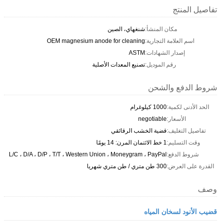
تفاصيل المنتج
مكان المنشأ:
شنغهاي، الصين
اسم العلامة التجارية:
OEM magnesium anode for cleaning
إصدار الشهادات:
ASTM
رقم الموديل:
تصنيع المعدات الأصلية
شروط الدفع والشحن
الحد الأدنى لكمية:
1000 كيلوغرام
الأسعار:
negotiable
تفاصيل التغليف:
قضية الخشب الرقائقي
وقت التسليم:
1 خط الائتمان المرن: 14 يومًا
شروط الدفع:
L/C ، D/A ، D/P ، T/T ، Western Union ، Moneygram ، PayPal
القدرة على العرض:
300 طن متري / طن متري شهريا
وصف
قضيب الأنود لسخان المياه