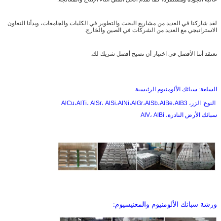
لقد شاركنا في العديد من مشاريع البحث والتطوير في الكليات والجامعات، وبدأنا التعاون
الاستراتيجي مع العديد من الشركات في الصين والخارج.
نعتقد أننا الأفضل في اختيار أن نصبح أفضل شريك لك.
السلعة: سبائك الألومنيوم الرئيسية
النوع: الزر، AlCu،AlTi، AlSr، AlSi،AlNi،AlGr،AlSb،AlBe،AlB3
سبائك الأرض النادرة، AlV، AlBi
ورشة سبائك الألومنيوم والمغنيسيوم: