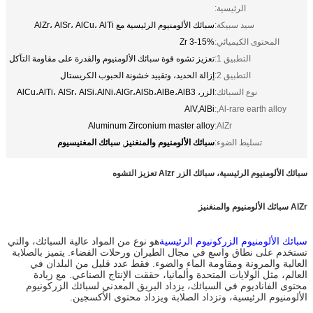
الرئيسية:
سيد سبيكة:
سبائك الألومنيوم الرئيسية مع AlZr، AlSr، AlCu، AlTi
المحتوى الكيميائي:
Zr 3-15%
التطبيق 1:
تعزيز تشوه قوة سبائك الألومنيوم والقدرة على مقاومة التآكل
التطبيق 2:
إزالة الحديد، وتقييد خشونة الحبوب الكريستال
نوع السبائك:
الزر، AlCu،AlTi، AlSr، AlSi،AlNi،AlGr،AlSb،AlBe،AlB3
AlV,AlBi
Al-rare earth alloy,:
Aluminum Zirconium master alloy
AlZr:
سبائك الألومنيوم والمنغنيز
سبائك المغنيسيوم
تسليط الضوء:
,
سبائك الألومنيوم الرئيسية، سبائك الزر Alzr تعزيز التشوه
AlZr سبائك الألومنيوم والمنغنيز
سبائك الألومنيوم الزركونيوم الرئيسية
هو نوع من المواد عالية السبائك، والتي
تستخدم على نطاق واسع في مجال الطيران ورحلات الفضاء. يتميز بالصلابة
العالية والمرونة ومقاومة الماء والضوء. فقط عدد قليل من البلدان في
العالم، مثل الولايات المتحدة وألمانيا، حققت الإنتاج الصناعي. مع زيادة
محتوى الفاناديوم في السبائك، يزداد البريق المعدني لسبائك الزركونيوم
الألومنيوم الرئيسية، وتزداد الصلابة ويزداد محتوى الأكسجين.