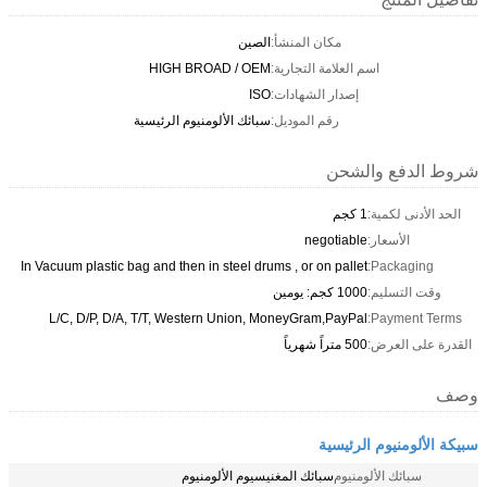
مكان المنشأ:
الصين
اسم العلامة التجارية:
HIGH BROAD / OEM
إصدار الشهادات:
ISO
رقم الموديل:
سبائك الألومنيوم الرئيسية
شروط الدفع والشحن
الحد الأدنى لكمية:
1 كجم
الأسعار:
negotiable
In Vacuum plastic bag and then in steel drums , or on pallet
Packaging:
وقت التسليم:
1000 كجم: يومين
L/C, D/P, D/A, T/T, Western Union, MoneyGram,PayPal
Payment Terms:
القدرة على العرض:
500 متراً شهرياً
وصف
سبيكة الألومنيوم الرئيسية
سبائك الألومنيوم
سبائك المغنيسيوم الألومنيوم