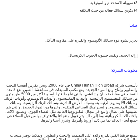
3) سهولة الاستخدام والموثوقية
4) تكوين سبائك فعالة من حيث التكلفة
طلب:
تعزيز تشوه قوة سبائك الألومنيوم والقدرة على مقاومة التآكل.
إزالة الحديد، وتقييد خشونة الحبوب الكريستال.
معلومات الشركة:
تأسست شركة China Hunan High Broad في عام 2006. ونحن نكرس أنفسنا للبحث
والتطوير وإنتاج وبيع المواد الجديدة. يقع مكتب المبيعات في تشانغشا، الصين. تقع قاعدة
التصنيع في مقاطعة خنان وشانشي، والتي تبلغ طاقتها السنوية أكثر من 5000 طن متري
من سبائك المغنيسيوم الرئيسية، وأنودات المغنيسيوم، وأنودات الألومنيوم، وأنودات الزنك،
وسبائك الألومنيوم الرئيسية، وسبائك الأرض النادرة، وسبائك الزنك الرئيسية، وسبائك
سبائك المغنيسيوم، والسيراميك الصناعي المتقدم، وغيرها من المواد الجديدة، والتي يتم
تطبيقها على نطاق واسع في مجال التكنولوجيا العالية مثل الفضاء الجوي، وتصنيع الآلات،
والاتصالات الكهربائية، وما إلى ذلك. يتم قبول منتجاتنا والاعتراف بها من قبل العملاء في
جميع أنحاء العالم بما في ذلك أوروبا وأمريكا وشرق آسيا وغيرها.
يتمتع فريقنا الفني بقدرة رائدة على التصميم والبحث والتطوير، ويمكننا توفير منتجات
عالية الجودة ومستقرة، كما نقدم الحل الفني أثناء الإنتاج والمعالجة.