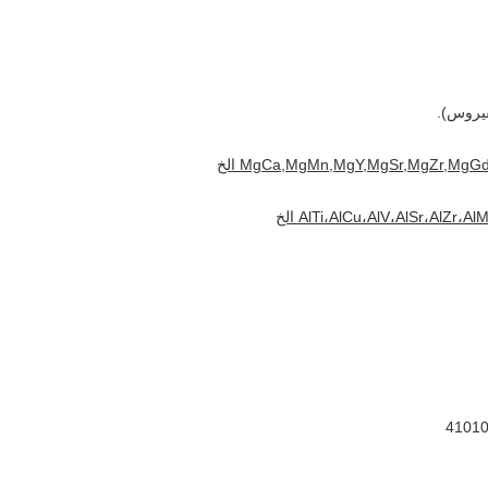
فيروس).
MgCa,MgMn,MgY,MgSr,MgZr,MgG الخ