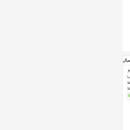
صال
:
::
: