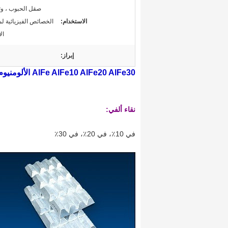
صقل الحبوب ، و
الاستخدام:
الخصائص الفيزيائية ل
ال
إبراز:
AlFe AlFe10 AlFe20 AlFe30 الألومنيوم سبيكة الحديد الرئيسي
نقاء ألفي:
في 10٪، في 20٪، في 30٪