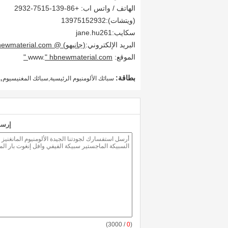
الهاتف / واتس اب: +86-139-7515-2932
(ويتشات):13975152932
سكايب:jane.hu261
البريد الإلكتروني:
(جانيهو) @ hbnewmaterial.com
الموقع: www.
" hbnewmaterial.com "
,
بطاقة:
سبائك الألومنيوم الرئيسية,سبائك المغنيسيوم
إرسا
/ 3000)
0
(