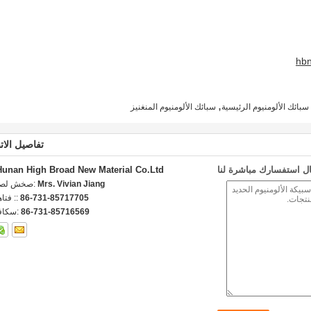
,
سبائك الألومنيوم الرئيسية
سبائك الألومنيوم المنغنيز
تفاصيل الات
ل استفسارك مباشرة لنا
Hunan High Broad New Material Co.Ltd.
Mrs. Vivian Jiang
اتصل شخص
86-731-85717705
الهاتف 
86-731-85716569
الفاكس