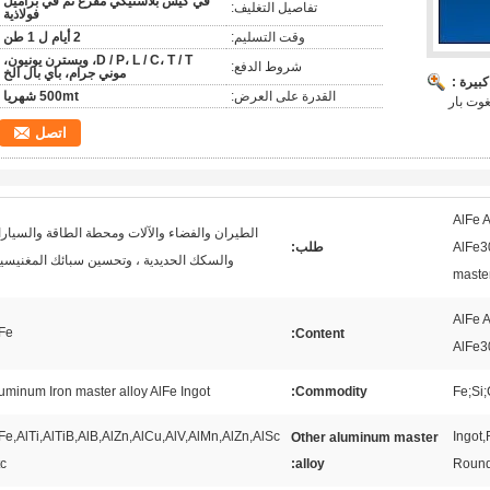
في كيس بلاستيكي مفرغ ثم في براميل
تفاصيل التغليف:
فولاذية
وقت التسليم:
2 أيام ل 1 طن
D / P، L / C، T / T، ويسترن يونيون،
شروط الدفع:
موني جرام، باي بال الخ
بيرة :
القدرة على العرض:
500mt شهريا
غوت بار
اتصل
AlFe 
الطيران والفضاء والآلات ومحطة الطاقة والسيار
AlFe3
طلب:
والسكك الحديدية ، وتحسين سبائك المغنيسي
master
AlFe 
Fe
Content:
AlFe3
uminum Iron master alloy AlFe Ingot
Commodity:
Fe;Si;
Fe,AlTi,AlTiB,AlB,AlZn,AlCu,AlV,AlMn,AlZn,AlSc
Ingot
Other aluminum master
c.
alloy:
Round