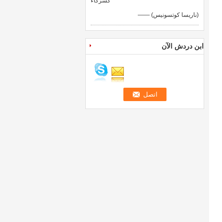
كشركاء
—— (ناريسا كوتسونيس)
ابن دردش الآن