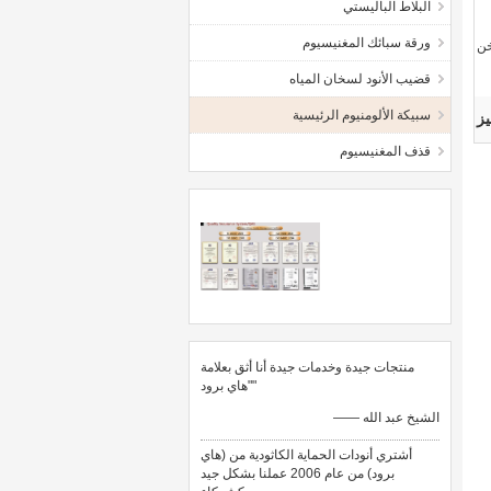
البلاط الباليستي
ورقة سبائك المغنيسيوم
خن
قضيب الأنود لسخان المياه
سبيكة الألومنيوم الرئيسية
يز
قذف المغنيسيوم
منتجات جيدة وخدمات جيدة أنا أثق بعلامة
"هاي برود"
—— الشيخ عبد الله
أشتري أنودات الحماية الكاثودية من (هاي
برود) من عام 2006 عملنا بشكل جيد