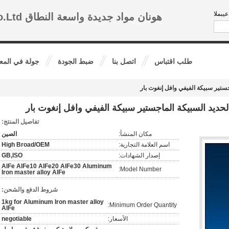
الفنى:
هونان مواد جديدة واسعة النطاق Co.Ltd.
طلب اقتباس
اتصل بنا
ضبط الجودة
جولة في المع
اجستير سبيكة الفيفي وافل إنغوت بار
 الحديد السبيكة الماجستير سبيكة الفيفي وافل إنغوت بار
تفاصيل المنتج:
مكان المنشأ:
الصين
اسم العلامة التجارية:
High Broad/OEM
إصدار الشهادات:
GB,ISO
AlFe AlFe10 AlFe20 AlFe30 Aluminum
Model Number:
Iron master alloy AlFe
شروط الدفع والشحن:
1kg for Aluminum Iron master alloy
Minimum Order Quantity:
AlFe
الأسعار:
negotiable