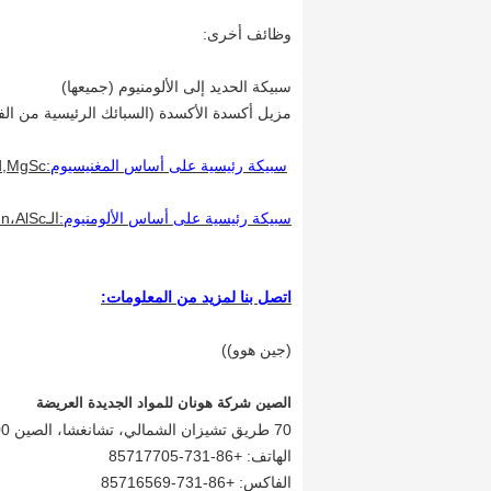
وظائف أخرى:
سبيكة الحديد إلى الألومنيوم (جميعها)
مزيل أكسدة الأكسدة (السبائك الرئيسية من ال
سبيكة رئيسية على أساس المغنيسيوم:
d,MgSc
سبيكة رئيسية على أساس الألومنيوم:
الـAlTi،AlCu،AlV،AlSr،AlZr،AlMn،AlSc الخ
اتصل بنا لمزيد من المعلومات:
(جين هوو))
الصين
شركة هونان للمواد الجديدة العريضة
70 طريق تشيزان الشمالي، تشانغشا، الصين 410100
الهاتف: +86-731-85717705
الفاكس: +86-731-85716569