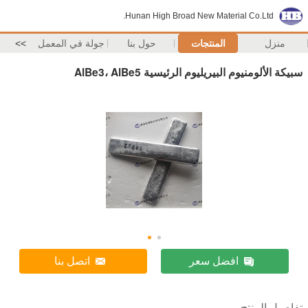
Hunan High Broad New Material Co.Ltd.
منزل
المنتجات
حول بنا
جولة في المعمل
>>
سبيكة الألومنيوم البيريليوم الرئيسية AlBe3، AlBe5
افضل سعر
اتصل بنا
تفاصيل المنتج