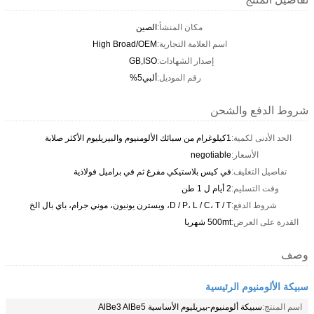
مكان المنشأ:
الصين
اسم العلامة التجارية:
High Broad/OEM
إصدار الشهادات:
GB,ISO
رقم الموديل:
ألبي5%
شروط الدفع والشحن
الحد الأدنى لكمية:
1كيلوغرام من سبائك الألومنيوم والبيريليوم الأكثر صلابة
الأسعار:
negotiable
تفاصيل التغليف:
في كيس بلاستيكي مفرغ ثم في براميل فولاذية
وقت التسليم:
2 أيام ل 1 طن
شروط الدفع:
D / P، L / C، T / T، ويسترن يونيون، موني جرام، باي بال الخ
القدرة على العرض:
500mt شهريا
وصف
سبيكة الألومنيوم الرئيسية
اسم المنتج:
سبيكة ألومنيوم-بيريليوم الأساسية AlBe3 AlBe5