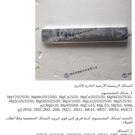
السبائك الرئيسية الأرضية النادرة الأخرى:
1. سبائك المغنيسيوم:
MgY20/25/30، MgMn3/5/10/50، MgCa15/20، MgCe20/25/30، MgNd20/25/30،
MgSc2/5/10/30، MgGd20/25/30، MgSr10/20، MgLa10/20/25/30، MgZr25/30،
MgEr20، MgAl50/68، MgCu15، MgLi10، MgSi3، NiMg إلخ.
ZK60، ZM2، ZM3، ZM6، ZM21، ZM31، WE43، WE57، WE94، MnE21 إلخ.
بالنسبة لسبائك المغنيسيوم، لدينا فريق فني قوي لتزويد السبائك المخصصة وفقًا لطلب
العملاء.
2. السبائك:
AlZr10، AlV10/20، AlY10/20، AlZn10، AlTi10، AlB5، AlMn10