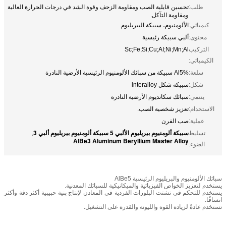
طلب:
تحسين قابلية الصب ومقاومة الزحف وقوة الشد في درجات الحرارة العالية
ومقاومة التآكل.
كيميائي:
الألومنيوم، سبيكة البيريليوم
محتوى:
ألبي سبيكة رئيسية
التركيب
Sc;Fe;Si;Cu;AI;Ni;Mn;Al
الكيميائي:
سلعة:
Al5% سبيكة من سبائك الألومنيوم الرئيسية الأرضية النادرة
شكل:
سبيكة شكل interalloy
ينتمي:
سبائك سكانديوم الأرضية النادرة
الاستخدام:
تعزيز شخصية الصب.
عملية:
صب الفرن
سبيكة ألومنيوم بيريليوم الألبي 5 سبيكة ألومنيوم بيريليوم ألبي 3
تسليط
,
AlBe3 Aluminum Beryllium Master Alloy
الضوء:
سبائك الألومنيوم والبريليوم الرئيسية AlBe5
يستخدم لتعزيز الخواص الفيزيائية والميكانيكية للسبائك المعدنية.
يستخدم للتحكم في تشتت البلورات الفردية في المعادن لإنتاج بنية حبيبية أكثر دقة وأكثر
اتساقًا.
تستخدم عادةً لزيادة القوة والليونة والقدرة على التشغيل.