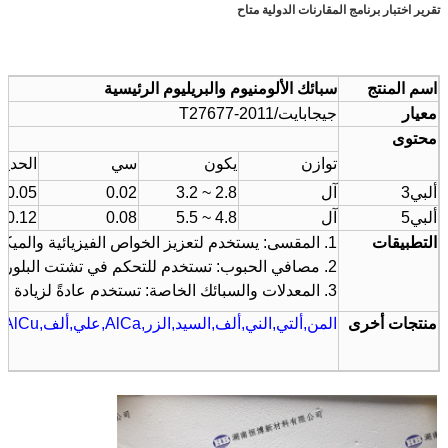
تقرير اختبار برنامج المقارنات الدولية متاح
اسم المنتج
سبائك الألومنيوم والبريليوم الرئيسية
معيار
جيجابايت/T27677-2011
محتوى
توازن
يكون
سي
الحديد
ألبي3
آل
2.8 ~ 3.2
0.02
0.05
ألبي5
آل
4.8 ~ 5.5
0.08
0.12
التطبيقات
1. المقسى: يستخدم لتعزيز الخواص الفيزيائية والميكانيكية للسبائك المعدنية.
2. مصافي الحبوب: تستخدم للتحكم في تشتت البلورات الفردية في المعادن لإنتاج بنية حبوب أكثر دقة وأكثر تجانساً.
3. المعدلات والسبائك الخاصة: تستخدم عادةً لزيادة القوة والليونة والقدرة على التشغيل.
منتجات أخرى
المن
,
ألتي
,
الني
,
ألف
,
السيد
,
الزر
,
AlCa
,
علي
,
ألف
,
AlCu
،