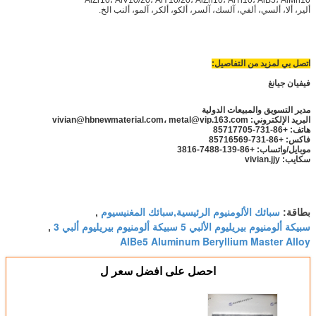
ألير، ألا، ألسي، ألفي، آلسك، آلسر، ألكو، ألكر، آلمو، ألنب الخ.
اتصل بي لمزيد من التفاصيل:
فيفيان جيانغ
مدير التسويق والمبيعات الدولية
البريد الإلكتروني: vivian@hbnewmaterial.com، metal@vip.163.com
هاتف: +86-731-85717705
فاكس: +86-731-85716569
موبايل/واتساب: +86-139-7488-3816
سكايب: vivian.jjy
سبائك الألومنيوم الرئيسية,سبائك المغنيسيوم
بطاقة:
,
سبيكة ألومنيوم بيريليوم الألبي 5 سبيكة ألومنيوم بيريليوم ألبي 3
,
AlBe5 Aluminum Beryllium Master Alloy
احصل على افضل سعر ل