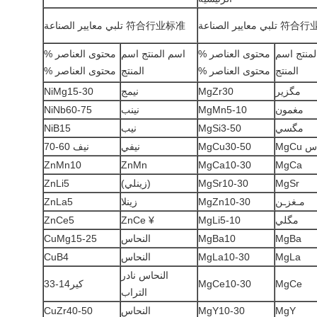
ي معايير الصناعة
符合行业标准 تلبي معايير الصناعة
لمنتج اسم
محتوى العناصر %
اسم المنتج اسم
محتوى العناصر %
المنتج
محتوى العناصر %
المنتج
محتوى العناصر %
مگزير
MgZr30
نيمج
NiMg15-30
مغمون
MgMn5-10
نينب
NiNb60-75
مگسي
MgSi3-50
نيب
NiB15
 MgCu
MgCu30-50
نيفي
نيف 60-70
ZnMn10
️ ZnMn
MgCa10-30
MgCa
️ MgSr
MgSr10-30
(زينلي)
ZnLi5
مـغزـن
MgZn10-30
‬ زينلا
ZnLa5
مگلي
MgLi5-10
¥ ZnCe
ZnCe5
️ MgBa
MgBa10
النحاس
CuMg15-25
️ MgLa
MgLa10-30
النحاس
CuB4
النحاس نادر
️ MgCe
MgCe10-30
كير14-33
التراب
️ MgY
MgY10-30
النحاس
CuZr40-50