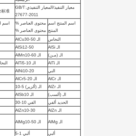
معيار التنفيذ/المعيار التنفيذي:GB/T
符合行业标准 تلب
27677-2011
اسم المنتج اسم
محتوى العناصر %
اسم ا
المنتج
محتوى العناصر %
النحاس
الـ AlCu30-50
الـ AlSi
AlSi12-50
الـ (مـن)
الـ AlMn10-60
الـ AlTi
الـ AlTi5-10
النحاس
الني
AlNi10-20
الـ AlCr
الـ AlCr5-20
الـ AlZr
الـ (ألزير) 5-10
الـ (ألسب)
الـ AlSb10
الحديد ألفي
الفي 10-30
الـ AlZn
AlZn10-30
الـ AlMg
الـ AlMg10-50
ألبي
ألبي 1-5