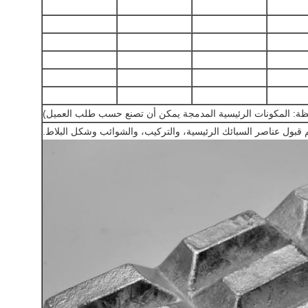
ظة: المكونات الرئيسية المدمجة يمكن أن تصنع حسب طلب العميل)
 قبول عناصر السبائك الرئيسية، والتركيب، والشوائب وشكل البلاط.