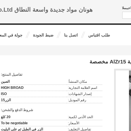
 الفنى:
هونان مواد جديدة واسعة النطاق Co.Ltd.
طلب اقتباس
اتصل بنا
ضبط الجودة
جولة في المع
صصة
تفاصيل المنتج:
مكان المنشأ:
الصين
اسم العلامة التجارية:
HIGH BROAD
إصدار الشهادات:
ISO
رقم الموديل:
الزر15
شروط الدفع والشحن:
الحد الأدنى لكمية:
20 كلغ
الأسعار:
To be negotiable
تفاصيل التغليف:
الزر في الطبل ثم على البليت