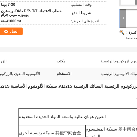
وقت التسليم:
7-30 يوما
خطاب الاعتماد، D/A، D/P، T/T، ويسترن
شروط الدفع:
يونيون، موني جرام
القدرة على العرض:
1000mt/سنة
اتصل
بيرة :
خصصة
يوم الزركونيوم الرئيسية
يكتب:
الزر15
ائك الألومنيوم الرئيسية
الاستخدام:
الألومنيوم المقوى بالزركوني
لزركونيوم الرئيسية
السبائك الرئيسية AlZr15
سبيكة الألومنيوم الأساسية AlZr15
,
,
الصين هونان عالية واسعة المواد الجديدة المحدودة
الـ 基中间合金 سبيكة المغنيسيوم
其他中间合金 سبيكة رئيسية أخرى
الرئيسية