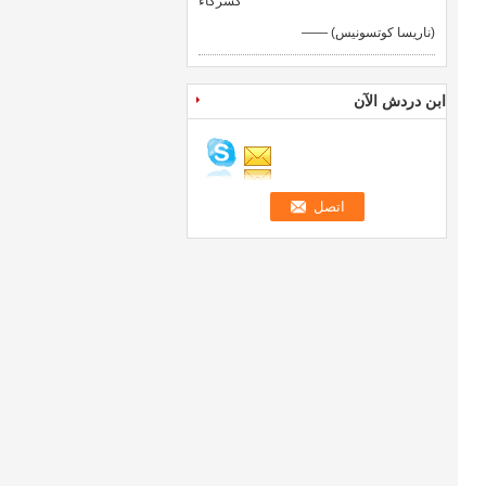
كشركاء
—— (ناريسا كوتسونيس)
ابن دردش الآن