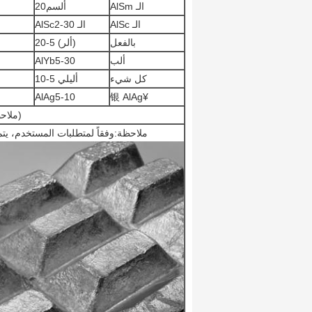
الـ AlSm
ألسم20
الـ AlSc
الـ AlSc2-30
‬ بالفعل
(ألر) 5-20
ألب
AlYb5-30
كل شيء
أليلي 5-10
AlAg5-10
¥银 AlAg
(ملاح
ملاحظة:وفقاً لمتطلبات المستخدم، يتم