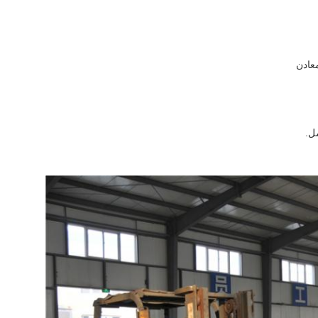
معادن
مل.