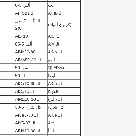
ألب
ألبي 3-8
الـ AlTiB
الـ AlTi5B1
الـ (ألت 5 سي
(كربون ألتيك)
0)2
الـ AlSr
AlSr10
الـ AlV
ألف 5-85
الـ AlNb
AlNb50-80
ألمو
الـ AlMo50-80
¥锡 AlSn
ألسن 50
‬ أيضاً
الـ 50
الـ AlCa
الـ AlCa10-85
الكوكا
الـ AlCo10
الـ (ألـر)
الـ AlRE10-20
كل شيء
كل شيء 5-30
الـ AlCe
الـ AlCe5-30
AlY
الـ AlY5-87
‬ أ أ أ
الـ AlNd10-30