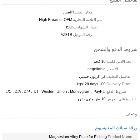
مكان المنشأ:
الصين
اسم العلامة التجارية:
High Broad or OEM
إصدار الشهادات:
ISO
رقم الموديل:
AZ31B
شروط الدفع والشحن
الحد الأدنى لكمية:
10 كجم
الأسعار:
negotiable
تفاصيل التغليف:
في كرتون خشبي
100 kgs: 20 days
Delivery Time:
شروط الدفع:
L/C ، D/A ، D/P ، T/T ، Western Union ، Moneygram ، PayPal
القدرة على العرض:
10 طن متري/شهر
وصف
ورقة سبائك المغنيسيوم
Magnesium Alloy Plate for Etching
Product Name: