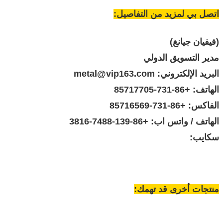
اتصل بي لمزيد من التفاصيل:
(فيفيان جيانغ)
مدير التسويق الدولي
البريد الإلكتروني: metal@vip163.com
الهاتف: +86-731-85717705
الفاكس: +86-731-85716569
الهاتف / واتس اب: +86-139-7488-3816
سكايب:
منتجات أخرى قد تهمك: