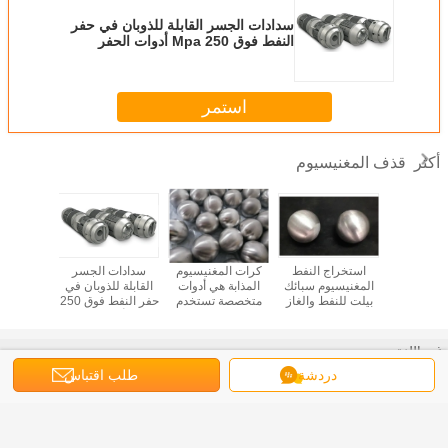
سدادات الجسر القابلة للذوبان في حفر
النفط فوق 250 Mpa أدوات الحفر
السفلي سبائك المغنيسيوم
استمر
قذف المغنيسيوم
أكثر
اج النفط
استخراج النفط
كرات المغنيسيوم
سدادات الجسر
سدادة 
لمغنيسيوم
المغنيسيوم سبائك
المذابة هي أدوات
القابلة للذوبان في
سبيكة ال
رات فراك
بيلت للنفط والغاز
متخصصة تستخدم
حفر النفط فوق 250
القابلة 
لذوبان في
القابل للذوبان
في صناعة النفط
Mpa أدوات الحفر
تستخدم ف
حفر النفط فوق 180
للذوبان
والغاز
السفلي سبائك
النفط 
Mpa كرة
المغنيسيوم
ومعدات
غير اللغة
نيسيوم
وال
دردشة
طلب اقتباس
الهيدر
Arabic