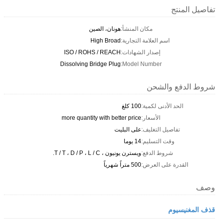
تفاصيل المنتج
مكان المنشأ:
هونان، الصين
اسم العلامة التجارية:
High Broad
إصدار الشهادات:
ISO / ROHS / REACH
Dissolving Bridge Plug
Model Number:
شروط الدفع والشحن
الحد الأدنى لكمية:
100 كلغ
الأسعار:
more quantity with better price
تفاصيل التغليف:
على البليت
وقت التسليم:
14 يوما
شروط الدفع:
ويسترن يونيون ، T / T ، D / P ، L / C.
القدرة على العرض:
500 متراً شهرياً
وصف
قذف المغنيسيوم