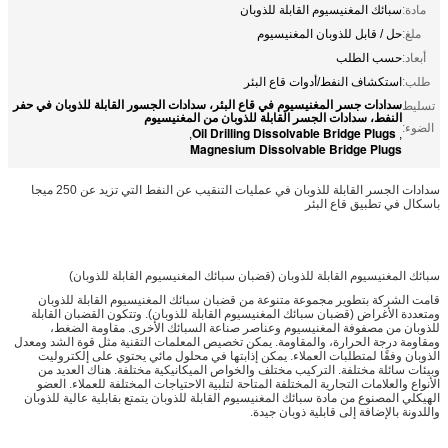
مادة:
سبائك المغنيسيوم القابلة للذوبان
ملغ:
حل / قابل للذوبان المغنيسيوم
أبعاد:
حسب الطلب
طلب:
استكشاف النفط/أدوات قاع البئر
سدادات جسر المغنيسيوم في قاع البئر، سدادات الجسور القابلة للذوبان في حفر
تسليط
النفط، سدادات الجسر القابلة للذوبان من المغنيسيوم
الضوء:
Oil Drilling Dissolvable Bridge Plugs
,
,
Magnesium Dissolvable Bridge Plugs
سدادات الجسر القابلة للذوبان في عمليات التنقيب عن النفط التي تزيد عن 250 ميجا
باسكال في تطبيق قاع البئر
سبائك المغنيسيوم القابلة للذوبان (قضبان سبائك المغنيسيوم القابلة للذوبان)
قامت الشركة بتطوير مجموعة متنوعة من قضبان سبائك المغنيسيوم القابلة للذوبان
ومتعددة الأغراض (قضبان سبائك المغنيسيوم القابلة للذوبان). وتتكون القضبان القابلة
للذوبان من مصفوفة المغنيسيوم وعناصر صناعة السبائك الأخرى. مقاومة الضغط،
ومقاومة درجة الحرارة، والمقاومة. يمكن تخصيص المعلمات التقنية مثل قوة الشد ومعدل
الذوبان وفقًا لمتطلبات العملاء. يمكن إذابتها في محلول مائي يحتوي على إلكتروليت
وبيئات سائلة مختلفة. التركيب مختلف والخواص الميكانيكية مختلفة. هناك العديد من
الأنواع والعلامات التجارية المختلفة المتاحة لتلبية الاحتياجات المختلفة للعملاء. العضو
الهيكلي المصنوع من مادة سبائك المغنيسيوم القابلة للذوبان يتمتع بقابلية عالية للذوبان
واللدونة بالإضافة إلى قابلية ذوبان جيدة.