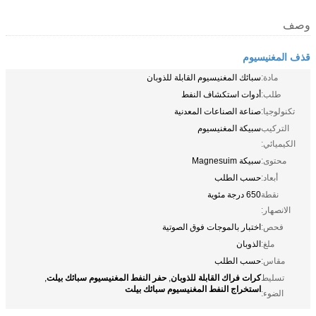
وصف
قذف المغنيسيوم
مادة:
سبائك المغنيسيوم القابلة للذوبان
طلب:
أدوات استكشاف النفط
تكنولوجيا:
صناعة الصناعات المعدنية
التركيب
سبيكة المغنيسيوم
الكيميائي:
محتوى:
سبيكة Magnesuim
أبعاد:
حسب الطلب
نقطة
650 درجة مئوية
الانصهار:
فحص:
اختبار بالموجات فوق الصوتية
ملغ:
الذوبان
مقاس:
حسب الطلب
كرات فراك القابلة للذوبان
حفر النفط المغنيسيوم سبائك بيلت
تسليط
,
,
استخراج النفط المغنيسيوم سبائك بيلت
الضوء: