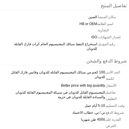
تفاصيل المنتج
مكان المنشأ:
الصين
اسم العلامة
HB or OEM
التجارية:
إصدار الشهادات:
ISO
رقم الموديل:
استخراج النفط سبائك المغنيسيوم الخام كرات فارك القابلة
للذوبان
شروط الدفع والشحن
الحد الأدنى
100 كجم من سبائك المغنيسيوم القابلة للذوبان وقابس فارك القابل
للذوبان
لكمية:
الأسعار:
Better price with big quantity
تفاصيل
المغنيسيوم القابل للذوبان في سبيكة المغنيسيوم القابلة للذوبان
والسدادة القابلة للذوبان في حزمة
التغليف:
وقت التسليم:
5-10 أيام عمل
شروط الدفع:
تي / تي، خطاب الاعتماد
القدرة على
4000 طن شهريا
العرض: