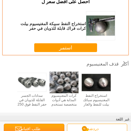
احصل على افضل سعر ل
استخراج النفط سبيكة المغنيسيوم بيلت
كرات فراك قابلة للذوبان في حفر
النفط فوق 180 Mpa كرة المغنيسيوم
استمر
قذف المغنيسيوم
أكثر
اج النفط
استخراج النفط
كرات المغنيسيوم
سدادات الجسر
سدادة 
لمغنيسيوم
المغنيسيوم سبائك
المذابة هي أدوات
القابلة للذوبان في
سبيكة ال
رات فراك
بيلت للنفط والغاز
متخصصة تستخدم
حفر النفط فوق 250
القابلة 
لذوبان في
القابل للذوبان
في صناعة النفط
Mpa أدوات الحفر
تستخدم ف
حفر النفط فوق 180
للذوبان
والغاز
السفلي سبائك
النفط 
Mpa كرة
المغنيسيوم
ومعدات
غير اللغة
نيسيوم
وال
الهيدر
Arabic
دردشة
طلب اقتباس