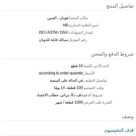
تفاصيل المنتج
مكان المنشأ:
هونان ، الصين
اسم العلامة التجارية:
HB
إصدار الشهادات:
ISO / ASTM / DNV
رقم الموديل:
سبائك قابلة للذوبان
شروط الدفع والشحن
الحد الأدنى لكمية:
10 قطع
الأسعار:
according to order quantity
تفاصيل التغليف:
في الحالة على المنصة
وقت التسليم:
100 قطعة، 14 يومًا
شروط الدفع:
د/ف، د/أ، تي/تي، خطاب الاعتماد
القدرة على العرض:
1000 قطعة / شهر
وصف
قذف المغنيسيوم