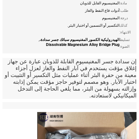
مادة:
المغنيسيوم القابل للذوبان
طلب:
أدوات قاع النفط والغاز
درجة:
المغنيسيوم
كذلك
التكسير أو التسمين أو اختبار البئر.
الانتهاء:
الهيدروليكية الكسور المغنيسيوم سبائك جسر سدادة،
تسليط
,
Dissolvable Magnesium Alloy Bridge Plug
الضوء:
إن سدادة جسر المغنيسيوم القابلة للذوبان عبارة عن جهاز
إغلاق مؤقت يستخدم في آبار النفط والغاز لعزل أجزاء
معينة من حفرة البئر أثناء عمليات مثل التكسير أو التثبيت أو
اختبار الآبار. وهو مصمم لتوفير حاجز مؤقت يمكن إذابته
وإزالته بسهولة من البئر، مما يلغي الحاجة إلى التدخل
الميكانيكي لاستعادته.