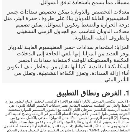
مسبقًا، مما يسمح باستعادة تدفق السوائل.
معدلات التخصيص والذوبان: يمكن تخصيص سدادات جسر
المغنيسيوم القابلة للذوبان بناءً على ظروف حفرة البئر، مثل
درجة الحرارة والضغط وتكوين السوائل. يمكن تصميم
معدلات الذوبان لتتناسب مع الجدول الزمني التشغيلي
والظروف البيئية المطلوبة.
المزايا: استخدام سدادات جسر المغنيسيوم القابلة للذوبان
يوفر العديد من المزايا. إنها تلغي الحاجة إلى التدخلات
المكلفة والمستهلكة للوقت لاستعادة سدادات الجسر
الميكانيكية التقليدية. كما أنها تقلل من مخاطر تلف التكوين
أثناء إزالة السدادة، وتعزز الكفاءة التشغيلية، وتقلل من
التأثير البيئي.
1. الغرض ونطاق التطبيق
(1) يعتبر التكسير المرحلي للآبار الأفقية هو الإجراء الرئيسي لتحفيز الإنتاج لتطوير موارد
النفط والغاز غير التقليدية منخفضة النفاذية. تعتبر سدادات التكسير القابلة للذوبان هي
التقنية الرئيسية للتكسير المرحلي للآبار الأفقية. مع التطوير المستمر للموارد منخفضة
الجودة، يستمر طول القسم الأفقي وعدد أقسام التكسير في الزيادة، وتصبح أهميته أكثر
وضوحًا. (2) الجسم الرئيسي لقابس Frac القابل للذوبان المعدني بالكامل مصنوع من
سبائك المغنيسيوم القابلة للذوبان عالية القوة، والأختام مصنوعة من مواد سبائك قابلة
للذوبان، وهي مناسبة لآبار النفط والغاز ذات درجة الحرارة العالية أو المنخفضة. أداء تحمل
الضغط للختم يتجاوز 70MPa، ومعدل الذوبان بعد التكسير قابل للتعديل ويمكن التحكم