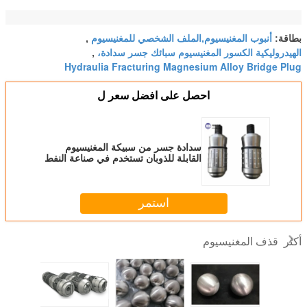
أنبوب المغنيسيوم,الملف الشخصي للمغنيسيوم
بطاقة:
,
الهيدروليكية الكسور المغنيسيوم سبائك جسر سدادة،
,
Hydraulia Fracturing Magnesium Alloy Bridge Plug
احصل على افضل سعر ل
سدادة جسر من سبيكة المغنيسيوم
القابلة للذوبان تستخدم في صناعة النفط
والغاز ومعدات الحفر والكسر
الهيدروليكي
استمر
قذف المغنيسيوم
أكثر