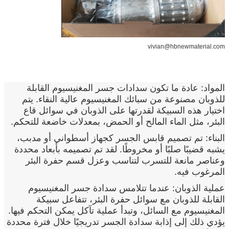
vivian@hbnewmaterial.com
المواد: عادة ما تكون سدادات جسر المغنيسيوم القابلة
للذوبان مصنوعة من سبائك المغنيسيوم عالية النقاء. يتم
اختيار هذه السبيكة لقدرتها على الذوبان في سوائل قاع
البئر، مثل الماء المالح أو الحمض، بمعدلات خاضعة للتحكم.
البناء: تم تصميم قابس الجسر كجهاز أسطواني أو مدبب،
يشبه قضيبًا صلبًا أو مخروطًا. لقد تم تصميمه بأبعاد محددة
وعناصر مانعة للتسرب لتناسب وعزل قسم حفرة البئر
المرغوب فيه.
عملية الذوبان: عندما تتلامس سدادة جسر المغنيسيوم
القابلة للذوبان مع سوائل حفرة البئر، تتفاعل سبيكة
المغنيسيوم مع السائل، وتبدأ عملية تآكل يمكن التحكم فيها.
يؤدي ذلك إلى إذابة سدادة الجسر تدريجيًا خلال فترة محددة