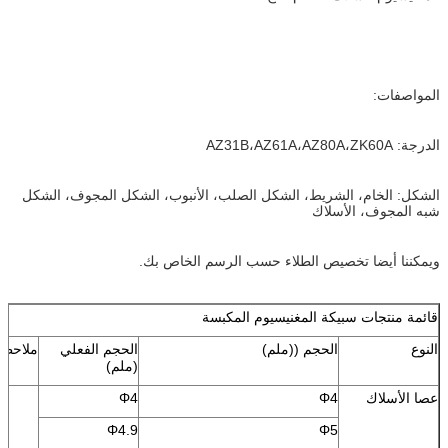
المواصفات:
الدرجة: AZ31B،AZ61A،AZ80A،ZK60A
الشكل: الخام، الشريط، الشكل الصلب، الأنبوب، الشكل المجوف، الشكل
شبه المجوف، الأسلاك
ويمكننا أيضا تخصيص الطلاء حسب الرسم الخاص بك.
قائمة منتجات سبيكة المغنيسيوم المكبسة
النوع
الحجم ((ملم)
الحجم الفعلي
ملاحظة
(ملم)
عصا الأسلاك
Φ4
Φ4
Φ4.9
Φ5