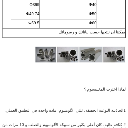
Φ399
Φ40
Φ49.74
Φ50
Φ59.5
Φ60
يمكننا ان ننتجها حسب بياناتك و رسوماتك
لماذا اخترت المغنيسيوم ؟
1الجاذبية النوعية الخفيفة، ثلثي الألومنيوم، مادة واحدة في التطبيق العملي.
2.كثافة عالية، كان أعلى بكثير من سبيكة الألومنيوم والصلب و 10 مرات من