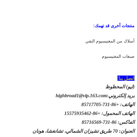
منتجات أخرى قد تهمك:
أسلاك من المغنيسيوم النقي
صبغات المغنيسيوم
اتصل بنا:
(ليو) المحظوظ
بريد إلكتروني:highbroad1@vip.163.com
الهاتف: +86-731-85717705
الهاتف المحمول: +86-15575935462
الفاكس: 86-731-85716569
العنوان: 70 طريق تشيزان الشمالي، تشانغشا، هونان