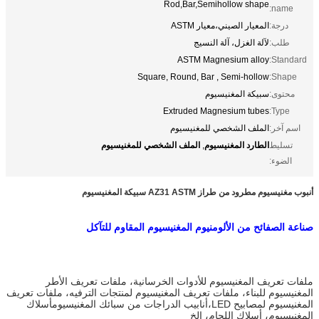
Rod,Bar,Semihollow shape
name:
درجة:
المعيار الصيني،معيار ASTM
طلب:
لآلة الغزل، آلة النسيج
ASTM Magnesium alloy
Standard:
Square, Round, Bar , Semi-hollow
Shape:
محتوى:
سبيكة المغنيسيوم
Extruded Magnesium tubes
Type:
اسم آخر:
الملف الشخصي للمغنيسيوم
الطارد المغنيسيوم
الملف الشخصي للمغنيسيوم
تسليط
,
الضوء:
أنبوب مغنيسيوم مطرود من طراز AZ31 ASTM سبيكة المغنيسيوم
صناعة الصفائح من الألومنيوم المغنيسيوم المقاوم للتآكل
ملفات تعريف المغنيسيوم للأدوات الخرسانية، ملفات تعريف الأطر
المغنيسيوم للبناء، ملفات تعريف المغنيسيوم لمنتجات الترفيه، ملفات تعريف
المغنيسيوم لمصابيح LED،أنابيب الدراجات من سبائك المغنيسيومأسلاك
المغنيسيوم، أسلاك اللحام، الخ