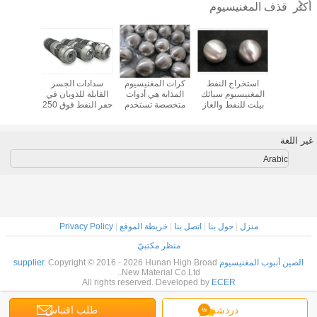
قذف المغنيسيوم
أكثر
اج النفط
استخراج النفط
كرات المغنيسيوم
سدادات الجسر
سدادة 
لمغنيسيوم
المغنيسيوم سبائك
المذابة هي أدوات
القابلة للذوبان في
سبيكة ال
رات فراك
بيلت للنفط والغاز
متخصصة تستخدم
حفر النفط فوق 250
القابلة 
لذوبان في
القابل للذوبان
في صناعة النفط
Mpa أدوات الحفر
تستخدم ف
حفر النفط فوق 180
للذوبان
والغاز
السفلي سبائك
النفط 
Mpa كرة
المغنيسيوم
ومعدات
غير اللغة
نيسيوم
وال
الهيدر
Arabic
منزل
|
حول بنا
|
اتصل بنا
|
خريطة الموقع
|
Privacy Policy
منظر مكتبيّ
الصين أنبوب المغنيسيوم supplier.
Copyright © 2016 - 2026 Hunan High Broad
New Material Co.Ltd..
All rights reserved. Developed by
ECER
دردشة
طلب اقتباس