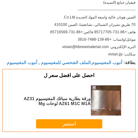
فيفيان جيانغ (السيدة)
-----------------------------------------------
الصين هونان عالية واسعة المواد الجديدة Co.Ltd.
70 طريق تشيزان الشمالي، تشانغشا، الصين 410100
هاتف:+86-731-85717705 فاكس:+86-731-85716569
موبايل/واتساب: +86-139-7488-3816
البريد الإلكتروني: vivian@hbnewmaterial.com
سكايب: vivian.jjy
أنبوب المغنيسيوم,الملف الشخصي للمغنيسيوم
أنبوب المغنيسيوم
بطاقة:
,
احصل على افضل سعر ل
ورقة بطارية سبائك المغنيسيوم AZ31
AZ61 M1C M1A لوحات Mg
المستخدمة في المياه المالحة / المياه
العذبة
استمر