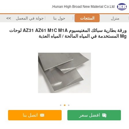
Hunan High Broad New Material Co.Ltd.
منزل
المنتجات
حول بنا
جولة في المعمل
>>
ورقة بطارية سبائك المغنيسيوم AZ31 AZ61 M1C M1A لوحات
Mg المستخدمة في المياه المالحة / المياه العذبة
افضل سعر
اتصل بنا