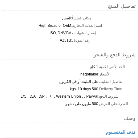
تفاصيل المنتج
مكان المنشأ:
الصين
اسم العلامة التجارية:
High Broad or OEM
إصدار الشهادات:
ISO, DNV,BV
رقم الموديل:
AZ31B
شروط الدفع والشحن
الحد الأدنى لكمية:
1 كلغ
الأسعار:
negotiable
تفاصيل التغليف:
على البليت أو في الكرتون
500 kgs: 10 days
Delivery Time:
شروط الدفع:
L/C ، D/A ، D/P ، T/T ، Western Union ، ، PayPal
القدرة على العرض:
500 مليون طن / شهر
وصف
قذف المغنيسيوم