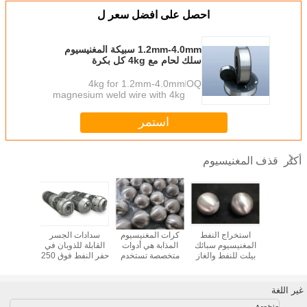
احصل على افضل سعر ل
1.2mm-4.0mm سبيكة المغنيسيوم
سلك لحام مع 4kg كل بكرة
4kg for 1.2mm-4.0mm
MOQ：
magnesium weld wire with 4kg
each spool
استمر
قذف المغنيسيوم
أكثر
اج النفط
استخراج النفط
كرات المغنيسيوم
سدادات الجسر
سدادة 
لمغنيسيوم
المغنيسيوم سبائك
المذابة هي أدوات
القابلة للذوبان في
سبيكة ال
رات فراك
بيلت للنفط والغاز
متخصصة تستخدم
حفر النفط فوق 250
القابلة 
لذوبان في
القابل للذوبان
في صناعة النفط
Mpa أدوات الحفر
تستخدم ف
حفر النفط فوق 180
للذوبان
والغاز
السفلي سبائك
النفط 
Mpa كرة
المغنيسيوم
ومعدات
غير اللغة
نيسيوم
وال
الهيدر