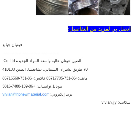
اتصل بي لمزيد من التفاصيل:
فيفيان جيانغ
-----------------------------------------------
الصين هونان عالية واسعة المواد الجديدة Co.Ltd.
70 طريق تشيزان الشمالي، تشانغشا، الصين 410100
هاتف:+86-731-85717705 فاكس:+86-731-85716569
موبايل/واتساب: +86-139-7488-3816
بريد إلكتروني:
vivian@hbnewmaterial.com
سكايب: vivian.jjy