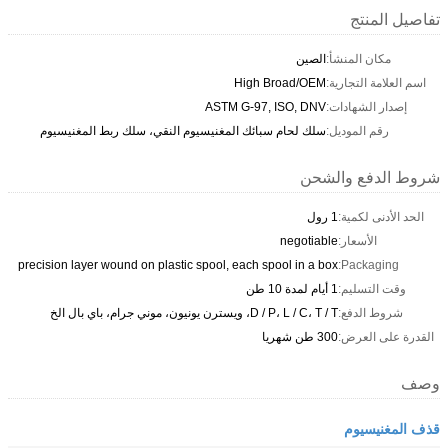
تفاصيل المنتج
مكان المنشأ:
الصين
اسم العلامة التجارية:
High Broad/OEM
إصدار الشهادات:
ASTM G-97, ISO, DNV
رقم الموديل:
سلك لحام سبائك المغنيسيوم النقي، سلك ربط المغنيسيوم
شروط الدفع والشحن
الحد الأدنى لكمية:
1 رول
الأسعار:
negotiable
precision layer wound on plastic spool, each spool in a box
Packaging:
وقت التسليم:
1 أيام لمدة 10 طن
شروط الدفع:
D / P، L / C، T / T، ويسترن يونيون، موني جرام، باي بال الخ
القدرة على العرض:
300 طن شهريا
وصف
قذف المغنيسيوم