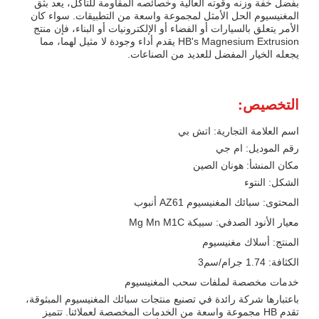
بفضل خفة وزنه وقوته العالية وخصائصه المقاومة للتآكل، يعد بثق
المغنيسيوم الحل الأمثل لمجموعة واسعة من التطبيقات. سواء كان
الأمر يتعلق بالسيارات أو الفضاء أو الإلكترونيات أو البناء، فإن منتج
HB's Magnesium Extrusion يقدم أداء وجودة لا مثيل لهما، مما
يجعله الخيار المفضل للعديد من الصناعات.
التخصيص:
اسم العلامة التجارية: اتش بي
رقم الموديل: ام جي
مكان المنشأ: هونان الصين
الشكل: النتوء
المحتوى: سبائك المغنيسيوم AZ61 أنبوب
معيار الأنود الصدفي: سبيكة Mg Mn M1C
المنتج: أسلاك مغنيسيوم
الكثافة: 1.74 جرام/سم3
خدمات مخصصة لملفات سحب المغنيسيوم
باعتبارها شركة رائدة في تصنيع منتجات سبائك المغنيسيوم المبثوقة،
تقدم HB مجموعة واسعة من الخدمات المخصصة لعملائنا. تتميز