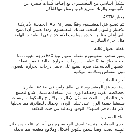
بشكل أساسي من المغنيسيوم، مع إضافة كميات صغيرة من
الألومنيوم والزنك لتعزيز قوتها ومقاومتها للتآكل.
معيار ASTM
يتم تصنيع بثق المغنيسيوم وفقًا لمعيار ASTM (الجمعية الأمريكية
للاختبار والمواد) لسحب سبائك المغنيسيوم. وهذا يضمن أن المنتج
يلبي أعلى معايير الجودة ومناسب للاستخدام في التطبيقات الهامة
مثل أجزاء الطائرات.
نقطة انصهار عالية
يتميز سحب المغنيسيوم بنقطة انصهار تبلغ 650 درجة مئوية، مما
يجعله خيارًا مثاليًا لتطبيقات درجات الحرارة العالية. تضمن نقطة
الانصهار العالية هذه قدرة المنتج على تحمل درجات الحرارة القصوى
دون المساس بسلامته الهيكلية.
أجزاء الطائرات
يستخدم بثق المغنيسيوم على نطاق واسع في صناعة الطيران
لخصائصه القوية وخفيفة الوزن. يتم استخدامه بشكل شائع لتصنيع
أجزاء الطائرات المختلفة مثل الإطارات والألواح والمكونات. وتساعد
طبيعتها خفيفة الوزن على تقليل الوزن الإجمالي للطائرة، مما يجعلها
أكثر كفاءة في استهلاك الوقود وفعالية من حيث التكلفة.
إنتاج المصبوب
إحدى السمات الرئيسية لقذف المغنيسيوم هي أنه يتم إنتاجه من خلال
عملية الصب. وهذا يسمح بتكوين أشكال وملامح معقدة، مما يجعله