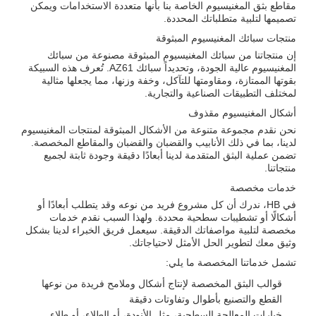
مقاطع بثق المغنيسيوم الخاصة بنا بأنها متعددة الاستخدامات ويمكن
تصميمها لتلبية متطلباتك المحددة.
منتجات سبائك المغنيسيوم المبثوقة
إن منتجاتنا من سبائك المغنيسيوم المبثوقة مصنوعة من سبائك
المغنيسيوم عالية الجودة، وتحديداً سبائك AZ61. تُعرف هذه السبيكة
بقوتها الممتازة، ومقاومتها للتآكل، وخفة وزنها، مما يجعلها مثالية
لمختلف التطبيقات الصناعية والتجارية.
أشكال المغنيسيوم مقذوف
نحن نقدم مجموعة متنوعة من الأشكال المبثوقة لمنتجات المغنيسيوم
لدينا، بما في ذلك الأنابيب والقضبان والقضبان والمقاطع المخصصة.
تضمن عملية البثق المتقدمة لدينا أبعادًا دقيقة وجودة ثابتة لجميع
منتجاتنا.
خدمات مخصصة
في HB، ندرك أن كل مشروع فريد من نوعه وقد يتطلب أبعادًا أو
أشكالًا أو تشطيبات سطحية محددة. ولهذا السبب نقدم خدمات
مخصصة لتلبية مواصفاتك الدقيقة. سيعمل فريق الخبراء لدينا بشكل
وثيق معك لتطوير الحل الأمثل لاحتياجاتك.
تشمل خدماتنا المخصصة ما يلي:
قوالب البثق المخصصة لإنتاج أشكال وملامح فريدة من نوعها
القطع والتصنيع بأطوال وتفاوتات دقيقة
خيارات المعالجة السطحية، مثل الأنودة، أو الطلاء، أو طلاء