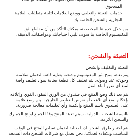
المسحوق
خدمات التعبئة والتغليف ووضع العلامات لتلبية متطلبات العلامة
التجارية والشحن الخاصة بك
من خلال خدماتنا المخصصة، يمكنك التأكد من أن مقاطع بثق
المغنيسيوم الخاصة بنا سوف تلبي احتياجاتك ومواصفاتك الدقيقة.
التعبئة والشحن:
التعبئة والتغليف والشحن
يتم تعبئة منتج بثق المغنيسيوم وشحنه بعناية فائقة لضمان سلامته
وجودته عند وصوله. يتم تغليف كل قطعة بعناية بمواد تغليف واقية
لمنع أي ضرر أثناء النقل.
يتم بعد ذلك وضع المنتج في صندوق من الورق المقوى القوي وإغلاقه
بإحكام لمنع أي تلاعب أو تعرض للعناصر الخارجية. يتم وضع علامة
على الصندوق باسم المنتج والكمية وأي تعليمات معالجة ضرورية.
بالنسبة للشحنات الدولية، سيتم تعبئة المنتج وفقًا لجميع لوائح الجمارك
والشحن اللازمة.
يتم اختيار طرق الشحن لدينا بعناية لضمان تسليم المنتج في الوقت
المناسب وبكفاءة لعملائنا. نحن نعمل مع شركات الشحن ذات السمعة