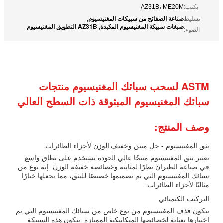
يكتب:
AZ31B، ME20M
صناعة الصفائح من سبيكات المغنيسيوم
تسليط
,
صبغات سبيكة المغنيسيوم المكبدة
AZ31B التطويق المغنيسيوم
,
الضوء:
ASTM لسحب سبائك المغنيسيوم منتجات
سبائك المغنيسيوم المبثوقة ذات السطح العالي
وصف المنتج:
بثق المغنيسيوم - حل متين وخفيف الوزن لأجزاء الطائرات
يعتبر بثق المغنيسيوم منتجًا عالي الجودة يستخدم على نطاق واسع
في صناعة الطيران نظرًا لمتانته وخصائصه خفيفة الوزن. إنه نوع من
سبائك المغنيسيوم التي تم تصميمها خصيصًا للبثق، مما يجعلها خيارًا
مثاليًا لأجزاء الطائرات.
التركيب الكيميائي
يتكون قذف المغنيسيوم من نوع خاص من سبائك المغنيسيوم التي تم
اختيارها بعناية لخصائصها الميكانيكية الممتازة. تتكون هذه السبيكة