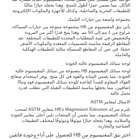
التآكل، مما يضمن عمرًا أطول للمنتج. وهذا يجعله خيارًا مثاليًا
للتطبيقات البحرية والساحلية، وكذلك للأجهزة والمكونات الإلكترونية.
مجموعة واسعة من خيارات السُمك
يأتي بثق المغنيسيوم من HB بمجموعة متنوعة من خيارات السماكة،
تتراوح من 1 مم إلى 50 مم. وهذا يتيح قدرًا أكبر من المرونة
والتخصيص في تلبية المتطلبات المحددة للتطبيقات المختلفة. تعد
المقاطع الرقيقة مناسبة للتصميمات المعقدة والمكونات الأصغر
حجمًا، في حين أن المقاطع السميكة مثالية للتطبيقات الهيكلية
والحاملة.
لوحة سبائك المغنيسيوم عالية الجودة
لوحة سبائك المغنيسيوم HB مصنوعة من سبائك المغنيسيوم عالية
الجودة، مما يضمن المتانة والقوة في كل منتج. يوفر استخدام صفائح
الفولاذ المقاوم للصدأ كقاعدة للوحة سبائك المغنيسيوم قوة وثباتًا
إضافيين، مما يجعلها مناسبة للتطبيقات الثقيلة التي تتطلب قدرة
تحمل عالية.
الامتثال لمعايير ASTM
تلتزم شركة HB's Magnesium Extrusion بمعايير ASTM لسحب
سبائك المغنيسيوم، مما يضمن أن المنتجات تلبي أعلى معايير الجودة
والسلامة. وهذا يجعله خيارًا موثوقًا وموثوقًا لمختلف التطبيقات
الصناعية والتجارية.
اختر بثق المغنيسيوم من HB للحصول على أداء وجودة فائقين