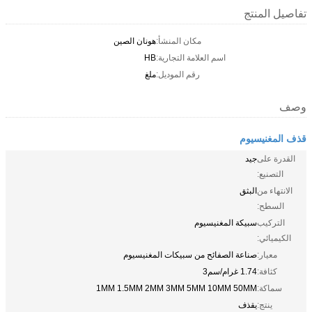
تفاصيل المنتج
مكان المنشأ:
هونان الصين
اسم العلامة التجارية:
HB
رقم الموديل:
ملغ
وصف
قذف المغنيسيوم
القدرة على
جيد
التصنيع:
الانتهاء من
البثق
السطح:
التركيب
سبيكة المغنيسيوم
الكيميائي:
معيار:
صناعة الصفائح من سبيكات المغنيسيوم
كثافة:
1.74 غرام/سم3
سماكة:
1MM 1.5MM 2MM 3MM 5MM 10MM 50MM
ينتج:
يقذف