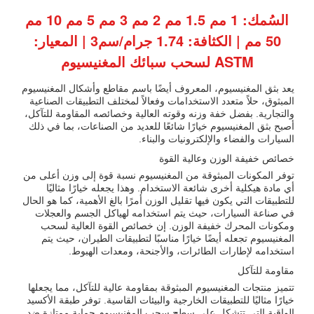
السُمك: 1 مم 1.5 مم 2 مم 3 مم 5 مم 10 مم
50 مم | الكثافة: 1.74 جرام/سم3 | المعيار:
ASTM لسحب سبائك المغنيسيوم
يعد بثق المغنيسيوم، المعروف أيضًا باسم مقاطع وأشكال المغنيسيوم
المبثوق، حلاً متعدد الاستخدامات وفعالاً لمختلف التطبيقات الصناعية
والتجارية. بفضل خفة وزنه وقوته العالية وخصائصه المقاومة للتآكل،
أصبح بثق المغنيسيوم خيارًا شائعًا للعديد من الصناعات، بما في ذلك
السيارات والفضاء والإلكترونيات والبناء.
خصائص خفيفة الوزن وعالية القوة
توفر المكونات المبثوقة من المغنيسيوم نسبة قوة إلى وزن أعلى من
أي مادة هيكلية أخرى شائعة الاستخدام. وهذا يجعله خيارًا مثاليًا
للتطبيقات التي يكون فيها تقليل الوزن أمرًا بالغ الأهمية، كما هو الحال
في صناعة السيارات، حيث يتم استخدامه لهياكل الجسم والعجلات
ومكونات المحرك خفيفة الوزن. إن خصائص القوة العالية لسحب
المغنيسيوم تجعله أيضًا خيارًا مناسبًا لتطبيقات الطيران، حيث يتم
استخدامه لإطارات الطائرات، والأجنحة، ومعدات الهبوط.
مقاومة للتآكل
تتميز منتجات المغنيسيوم المبثوقة بمقاومة عالية للتآكل، مما يجعلها
خيارًا مثاليًا للتطبيقات الخارجية والبيئات القاسية. توفر طبقة الأكسيد
الواقية التي تتشكل على سطح سحب المغنيسيوم حماية ممتازة ضد