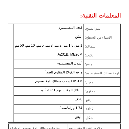
المعلمات التقنية:
قذف المغنيسيوم
اسم المنتج:
البثق
الانتهاء من السطح:
1 مم، 1.5 مم، 2 مم، 3 مم، 5 مم، 10 مم، 50 مم
سماكة:
AZ31B، ME20M
يكتب:
أسلاك المغنيسيوم
منتج:
ورقة الفولاذ المقاوم للصدأ
لوحة سبائك المغنيسيوم:
ASTM لسحب سبائك المغنيسيوم
معيار:
سبائك المغنيسيوم AZ61 أنبوب
محتوى:
يقذف
ينتج:
1.74 جرام/سم3
كثافة:
البثق
شكل:
ملامح النتوء المغنيسيوم
منتجات سبائك المغنيسيوم المبثوقة