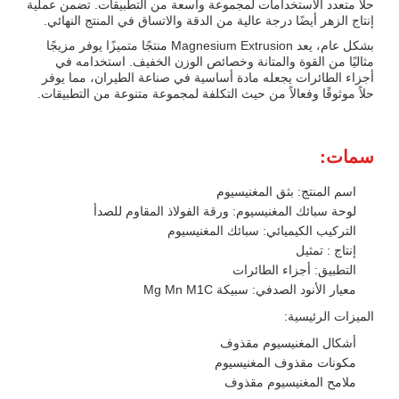
حلاً متعدد الاستخدامات لمجموعة واسعة من التطبيقات. تضمن عملية
إنتاج الزهر أيضًا درجة عالية من الدقة والاتساق في المنتج النهائي.
بشكل عام، يعد Magnesium Extrusion منتجًا متميزًا يوفر مزيجًا
مثاليًا من القوة والمتانة وخصائص الوزن الخفيف. استخدامه في
أجزاء الطائرات يجعله مادة أساسية في صناعة الطيران، مما يوفر
حلاً موثوقًا وفعالاً من حيث التكلفة لمجموعة متنوعة من التطبيقات.
سمات:
اسم المنتج: بثق المغنيسيوم
لوحة سبائك المغنيسيوم: ورقة الفولاذ المقاوم للصدأ
التركيب الكيميائي: سبائك المغنيسيوم
إنتاج : تمثيل
التطبيق: أجزاء الطائرات
معيار الأنود الصدفي: سبيكة Mg Mn M1C
الميزات الرئيسية:
أشكال المغنيسيوم مقذوف
مكونات مقذوف المغنيسيوم
ملامح المغنيسيوم مقذوف