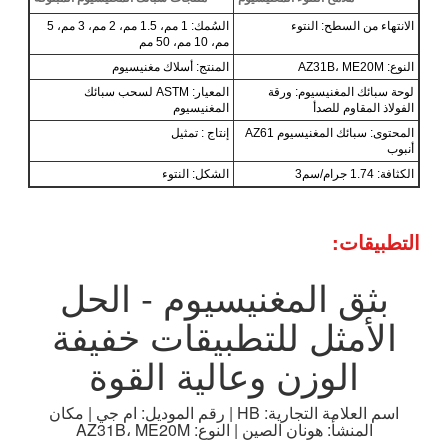
الانتهاء من السطح: النتوء
السُمك: 1 مم، 1.5 مم، 2 مم، 3 مم، 5
مم، 10 مم، 50 مم
النوع: AZ31B، ME20M
المنتج: أسلاك مغنيسيوم
لوحة سبائك المغنيسيوم: ورقة
المعيار: ASTM لسحب سبائك
الفولاذ المقاوم للصدأ
المغنيسيوم
المحتوى: سبائك المغنيسيوم AZ61
إنتاج : تمثيل
أنبوب
الكثافة: 1.74 جرام/سم3
الشكل: النتوء
التطبيقات:
بثق المغنيسيوم - الحل
الأمثل للتطبيقات خفيفة
الوزن وعالية القوة
اسم العلامة التجارية: HB | رقم الموديل: ام جي | مكان
المنشأ: هونان الصين | النوع: AZ31B، ME20M