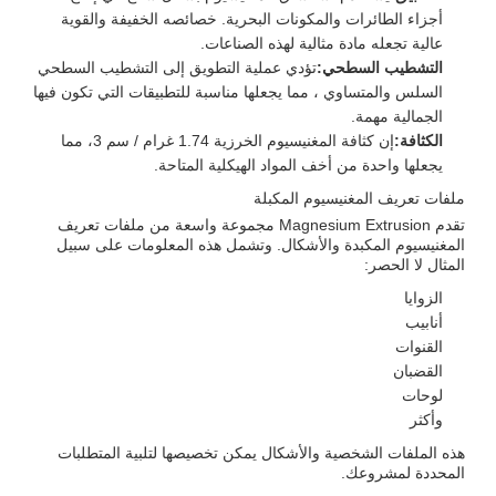
أجزاء الطائرات والمكونات البحرية. خصائصه الخفيفة والقوية
عالية تجعله مادة مثالية لهذه الصناعات.
التشطيب السطحي:
تؤدي عملية التطويق إلى التشطيب السطحي
السلس والمتساوي ، مما يجعلها مناسبة للتطبيقات التي تكون فيها
الجمالية مهمة.
الكثافة:
إن كثافة المغنيسيوم الخرزية 1.74 غرام / سم 3، مما
يجعلها واحدة من أخف المواد الهيكلية المتاحة.
ملفات تعريف المغنيسيوم المكبلة
تقدم Magnesium Extrusion مجموعة واسعة من ملفات تعريف
المغنيسيوم المكبدة والأشكال. وتشمل هذه المعلومات على سبيل
المثال لا الحصر:
الزوايا
أنابيب
القنوات
القضبان
لوحات
وأكثر
هذه الملفات الشخصية والأشكال يمكن تخصيصها لتلبية المتطلبات
المحددة لمشروعك.