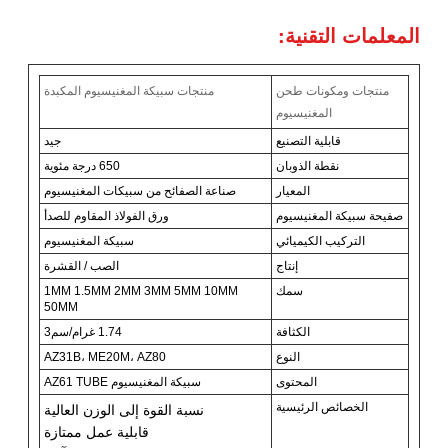
المعلمات التقنية:
منتجات ومكونات طحن
منتجات سبيكة المغنيسيوم المكبدة
المغنيسيوم
قابلية التصنيع
جيد
نقطة الذوبان
650 درجة مئوية
المعيار
صناعة الصفائح من سبيكات المغنيسيوم
صفيحة سبيكة المغنيسيوم
ورق الفولاذ المقاوم للصدأ
التركيب الكيميائي
سبيكة المغنيسيوم
إنتاج
الصب / القشرة
سمك
1MM 1.5MM 2MM 3MM 5MM 10MM
50MM
الكثافة
1.74 غرام/سم3
النوع
AZ31B، ME20M، AZ80
المحتوى
سبيكة المغنيسيوم AZ61 TUBE
الخصائص الرئيسية
نسبة القوة إلى الوزن العالية
قابلية عمل ممتازة