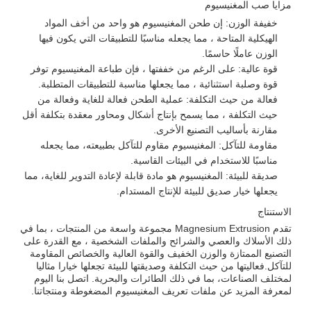
مزايا صب المغنيسيوم
خفيفة الوزن: إن طحن المغنيسيوم هو واحد من أخف المواد
الهيكلية المتاحة ، مما يجعله مناسبًا للتطبيقات التي يكون فيها
الوزن عاملًا حاسمًا.
قوة عالية: على الرغم من خففتها ، فإن طباعة المغنيسيوم توفر
قوة وصلبة استثنائية ، مما يجعلها مناسبة للتطبيقات المتطلبة.
فعالة من حيث التكلفة: عملية الطحن فعالة للغاية وفعالة من
حيث التكلفة ، مما يسمح بإنتاج أشكال ومحاور معقدة بتكلفة أقل
مقارنة بأساليب التصنيع الأخرى.
مقاومة للتآكل: المغنيسيوم مقاوم للتآكل بطبيعته، مما يجعله
مناسبًا للاستخدام في البيئات القاسية.
صديقة للبيئة: المغنيسيوم هو مادة قابلة لإعادة التدوير للغاية، مما
يجعلها خيار صديق للبيئة للإنتاج المستدام.
الاستنتاج
تقدم Magnesium Extrusion مجموعة واسعة من المنتجات ، بما في
ذلك الأسلاك والعصي والشرائح والملفات الشخصية ، مع القدرة على
التصنيع الممتازة والوزن الخفيف والقوة العالية والخصائص المقاومة
للتآكل.فعاليتها من حيث التكلفة وصديقتها للبيئة تجعلها خيارا مثاليا
لمختلف الصناعات، بما في ذلك الطائرات والبحرية. اتصل بنا اليوم
لمعرفة المزيد عن ملفات تعريف المغنيسيوم المضغوطة ومنتجاتنا.