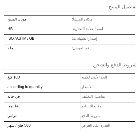
تفاصيل المنتج
مكان المنشأ:
هونان الصين
اسم العلامة التجارية:
HB
إصدار الشهادات:
ISO / ASTM / GB
رقم الموديل:
ماج
شروط الدفع والشحن
الحد الأدنى لكمية:
100 كلغ
الأسعار:
according to quantity
تفاصيل التغليف:
في حالة
وقت التسليم:
14 يوما
شروط الدفع:
تي/تي
القدرة على العرض:
500 طن / شهر