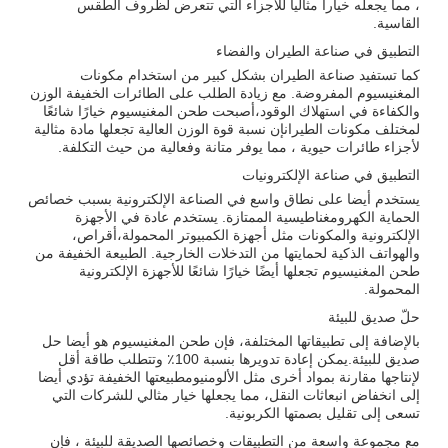
، مما يجعله خيارا مثاليا للأجزاء التي تتعرض لظروف الطقس
القاسية.
التطبيق في صناعة الطيران والفضاء
كما تستفيد صناعة الطيران بشكل كبير من استخدام مكونات
المغنيسيوم المفروضة. مع زيادة الطلب على الطائرات الخفيفة الوزن
والكفاءة في استهلاك الوقود،أصبحت طحن المغنيسيوم خيارًا شائعًا
لمختلف مكونات الطيرانإن نسبة قوة الوزن العالية تجعلها مادة مثالية
لأجزاء طائرات حيوية ، مما يوفر متانة وفعالية من حيث التكلفة.
التطبيق في صناعة الإلكترونيات
يستخدم أيضا على نطاق واسع في الصناعة الإلكترونية بسبب خصائص
الحماية الكهرومغناطيسية الممتازة. يستخدم عادة في الأجهزة
الإلكترونية والمكونات مثل أجهزة الكمبيوتر المحمولة،أقراص،
والهواتف الذكية لحمايتها من التدخلات الخارجية. الطبيعة الخفيفة من
طحن المغنيسيوم تجعلها أيضًا خيارًا شائعًا للأجهزة الإلكترونية
المحمولة.
حلّ صديق للبيئة
بالإضافة إلى تطبيقاتها المختلفة، فإن طحن المغنيسيوم هو أيضا حل
صديق للبيئة.يمكن إعادة تدويرها بنسبة 100٪ وتتطلب طاقة أقل
لإنتاجها مقارنة بمواد أخرى مثل الألومنيومطبيعتها الخفيفة تؤدي أيضا
إلى انخفاض انبعاثات النقل، مما يجعلها خيار مثالي للشركات التي
تسعى إلى تقليل بصمتها الكربونية.
مع مجموعة واسعة من التطبيقات وخصائصها الصديقة للبيئة ، فإن