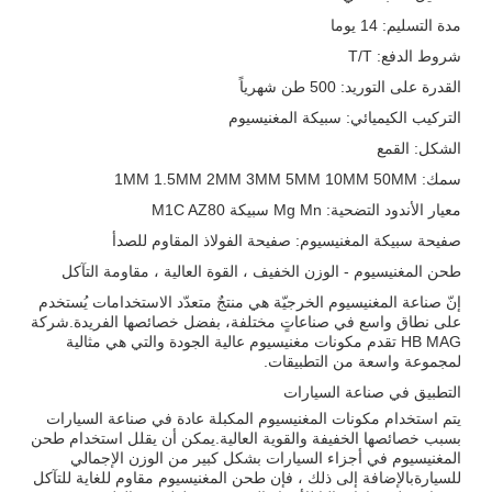
مدة التسليم: 14 يوما
شروط الدفع: T/T
القدرة على التوريد: 500 طن شهرياً
التركيب الكيميائي: سبيكة المغنيسيوم
الشكل: القمع
سمك: 1MM 1.5MM 2MM 3MM 5MM 10MM 50MM
معيار الأندود التضحية: Mg Mn سبيكة M1C AZ80
صفيحة سبيكة المغنيسيوم: صفيحة الفولاذ المقاوم للصدأ
طحن المغنيسيوم - الوزن الخفيف ، القوة العالية ، مقاومة التآكل
إنّ صناعة المغنيسيوم الخرجيّة هي منتجٌ متعدّد الاستخدامات يُستخدم
على نطاق واسع في صناعاتٍ مختلفة، بفضل خصائصها الفريدة.شركة
HB MAG تقدم مكونات مغنيسيوم عالية الجودة والتي هي مثالية
لمجموعة واسعة من التطبيقات.
التطبيق في صناعة السيارات
يتم استخدام مكونات المغنيسيوم المكبلة عادة في صناعة السيارات
بسبب خصائصها الخفيفة والقوية العالية.يمكن أن يقلل استخدام طحن
المغنيسيوم في أجزاء السيارات بشكل كبير من الوزن الإجمالي
للسيارةبالإضافة إلى ذلك ، فإن طحن المغنيسيوم مقاوم للغاية للتآكل