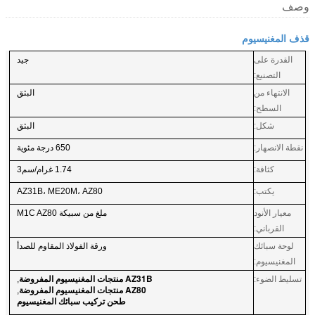
وصف
قذف المغنيسيوم
القدرة على
جيد
التصنيع:
الانتهاء من
البثق
السطح:
شكل:
البثق
نقطة الانصهار:
650 درجة مئوية
كثافة:
1.74 غرام/سم3
يكتب:
AZ31B، ME20M، AZ80
معيار الأنود
ملغ من سبيكة M1C AZ80
القرباني:
لوحة سبائك
ورقة الفولاذ المقاوم للصدأ
المغنيسيوم:
AZ31B منتجات المغنيسيوم المفروضة
تسليط الضوء:
,
AZ80 منتجات المغنيسيوم المفروضة
,
طحن تركيب سبائك المغنيسيوم