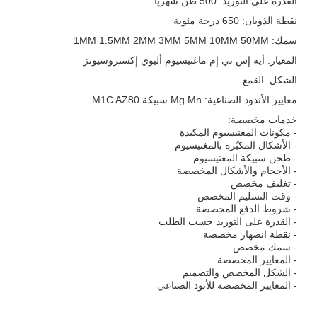
القدرة على التوريد: 500 طن شهرياً
نقطة الذوبان: 650 درجة مئوية
سمك: 1MM 1.5MM 2MM 3MM 5MM 10MM 50MM
المعيار: أيه إس تي إم ماغنيسيوم أليوي إكستروسيونز
الشكل: القمع
معايير الأندود الصناعية: Mg Mn سبيكة M1C AZ80
خدمات مخصصة:
- مكونات المغنيسيوم المكبدة
- الأشكال المكبّرة بالمغنيسيوم
- طحن سبيكة المغنيسيوم
- الأحجام والأشكال المخصصة
- تغليف مخصص
- وقت التسليم المخصص
- شروط الدفع المخصصة
- القدرة على التوريد حسب الطلب
- نقطة انصهار مخصصة
- سمك مخصص
- المعايير المخصصة
- الشكل المخصص والتصميم
- المعايير المخصصة للأنود الصناعي